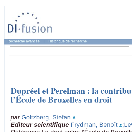
Recherche avancée
|
Historique de recherche
Dupréel et Perelman : la contribu
l’École de Bruxelles en droit
par
Goltzberg, Stefan
Editeur scientifique
Frydman, Benoît
;Le
Référence
Le droit selon l'École de Bruxel