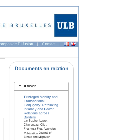
propos de DI-fusion
|
Contact
|
Documents en relation
DI-fusion
Privileged Mobility and
Transnational
Conjugality: Rethinking
Intimacy and Power
Relations across
Borders
par Sizaire, Laure ,
Chaveneau, Clio ,
Fresnoza-Flot, Asuncion
Journal of
Publication
Ethnic and Migration