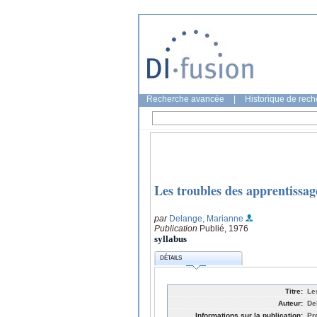
Recherche avancée
|
Historique de rec
Les troubles des apprentissage
par
Delange, Marianne
Publication
Publié, 1976
syllabus
DÉTAILS
Titre:
Le
Auteur:
De
Informations sur la publication:
Pr