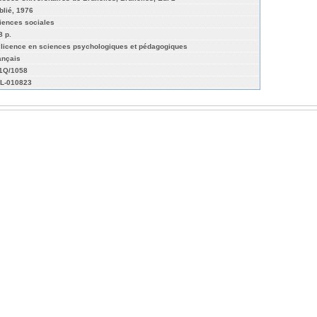
blié, 1976
iences sociales
8 p.
 licence en sciences psychologiques et pédagogiques
ançais
01Q/1058
L-010823