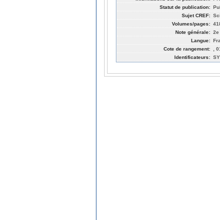
Statut de publication:
Pu
Sujet CREF:
Sc
Volumes/pages:
41
Note générale:
2e
Langue:
Fr
Cote de rangement:
, 
Identificateurs:
SY