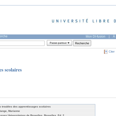
herche
Mon DI-fusion
|
À 
Passe-partout
Citer
s scolaires
s troubles des apprentissages scolaires
lange, Marianne
esses Universitaires de Bruxelles, Bruxelles, Ed. 2