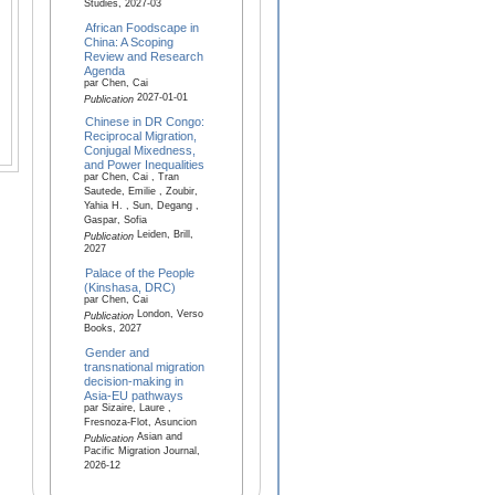
Studies, 2027-03
African Foodscape in
China: A Scoping
Review and Research
Agenda
par Chen, Cai
2027-01-01
Publication
Chinese in DR Congo:
Reciprocal Migration,
Conjugal Mixedness,
and Power Inequalities
par Chen, Cai , Tran
Sautede, Emilie , Zoubir,
Yahia H. , Sun, Degang ,
Gaspar, Sofia
Leiden, Brill,
Publication
2027
Palace of the People
(Kinshasa, DRC)
par Chen, Cai
London, Verso
Publication
Books, 2027
Gender and
transnational migration
decision-making in
Asia-EU pathways
par Sizaire, Laure ,
Fresnoza-Flot, Asuncion
Asian and
Publication
Pacific Migration Journal,
2026-12