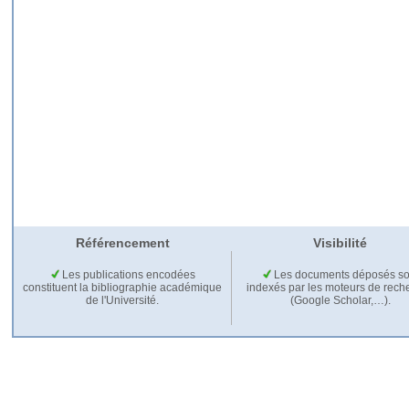
Référencement
Visibilité
Les publications encodées
Les documents déposés so
constituent la bibliographie académique
indexés par les moteurs de rech
de l'Université.
(Google Scholar,…).