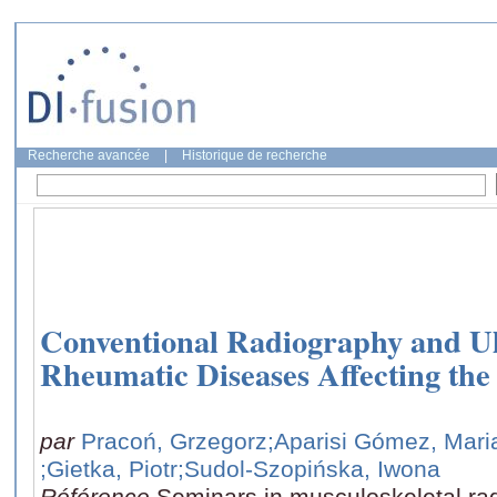
Recherche avancée
|
Historique de recherche
Conventional Radiography and Ul
Rheumatic Diseases Affecting the 
par
Pracoń, Grzegorz
;Aparisi Gómez, Maria
;Gietka, Piotr
;Sudol-Szopińska, Iwona
Référence
Seminars in musculoskeletal rad