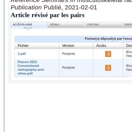
Publication
Publié, 2021-02-01
Article révisé par les pairs
ACCÈS EN LIGNE
DÉTAILS
CONTENU
STATI
Fichier(s) déposé(s) par l'enc
Fichier
Version
Accès
Des
Œuv
1.pdf
Postprint
l'œ
Pracon-2021-
Conventional-
Œuv
Postprint
radiography-and-
l'œ
ultras.pdf