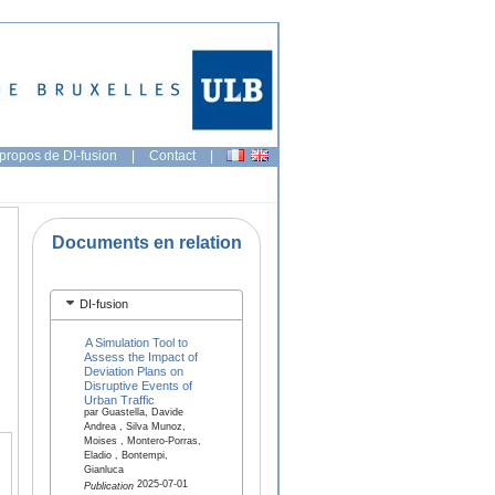
propos de DI-fusion
|
Contact
|
Documents en relation
DI-fusion
A Simulation Tool to
Assess the Impact of
Deviation Plans on
Disruptive Events of
Urban Traffic
par Guastella, Davide
Andrea , Silva Munoz,
Moises , Montero-Porras,
Eladio , Bontempi,
Gianluca
2025-07-01
Publication