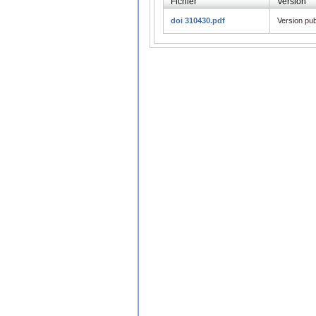
Fichier
Version
doi 310430.pdf
Version pub