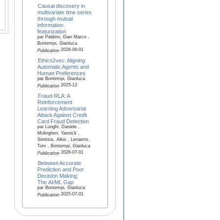
Causal discovery in
multivariate time series
through mutual
information
featurization
par Paldino, Gian Marco ,
Bontempi, Gianluca
2026-06-01
Publication
Ethics2vec: Aligning
Automatic Agents and
Human Preferences
par Bontempi, Gianluca
2025-12
Publication
Fraud-RLA: A
Reinforcement
Learning Adversarial
Attack Against Credit
Card Fraud Detection
par Lunghi, Daniele ,
Molinghen, Yannick ,
Simitsis, Alkis , Lenaerts,
Tom , Bontempi, Gianluca
2026-07-01
Publication
Between Accurate
Prediction and Poor
Decision Making:
The AI/ML Gap
par Bontempi, Gianluca
2025-07-01
Publication