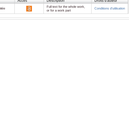
Accès
Description
Droits d'auteur
Full text for the whole work,
liée
Conditions d'utilisation
or for a work part