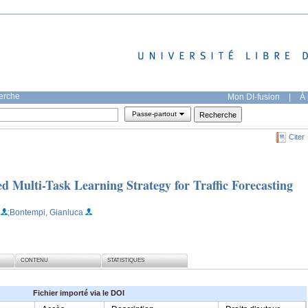
herche
Mon DI-fusion
|
À 
Passe-partout
Citer
Multi-Task Learning Strategy for Traffic Forecasting
;Bontempi, Gianluca
CONTENU
STATISTIQUES
Fichier importé via le DOI