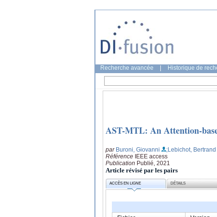
Recherche avancée
|
Historique de rec
AST-MTL: An Attention-based 
par
Buroni, Giovanni
;Lebichot, Bertrand
Référence
IEEE access
Publication
Publié, 2021
Article révisé par les pairs
ACCÈS EN LIGNE
DÉTAILS