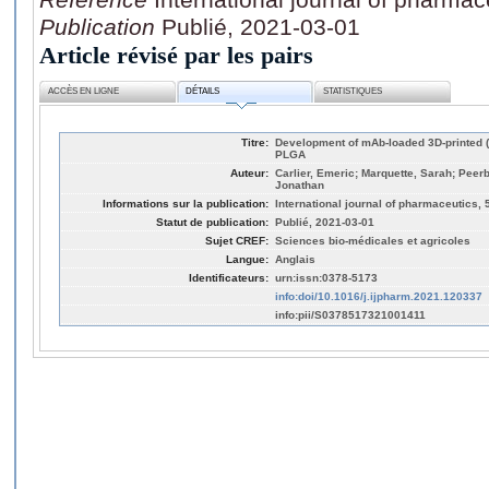
Publication
Publié, 2021-03-01
Article révisé par les pairs
ACCÈS EN LIGNE
DÉTAILS
STATISTIQUES
Titre:
Development of mAb-loaded 3D-printed 
PLGA
Auteur:
Carlier, Emeric; Marquette, Sarah; Peer
Jonathan
Informations sur la publication:
International journal of pharmaceutics,
Statut de publication:
Publié, 2021-03-01
Sujet CREF:
Sciences bio-médicales et agricoles
Langue:
Anglais
Identificateurs:
urn:issn:0378-5173
info:doi/10.1016/j.ijpharm.2021.120337
info:pii/S0378517321001411