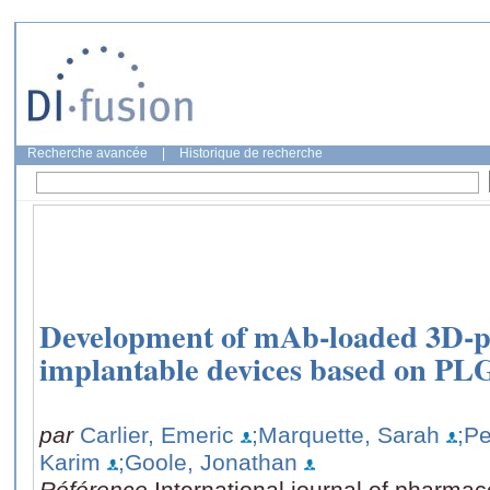
Recherche avancée
|
Historique de recherche
Development of mAb-loaded 3D-
implantable devices based on P
par
Carlier, Emeric
;Marquette, Sarah
;P
Karim
;Goole, Jonathan
Référence
International journal of pharma