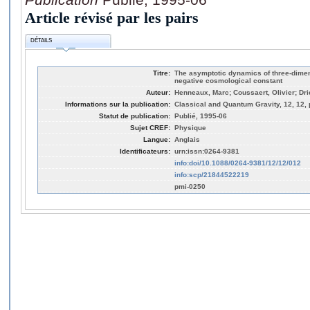
Article révisé par les pairs
DÉTAILS
Titre:
The asymptotic dynamics of three-dimens
negative cosmological constant
Auteur:
Henneaux, Marc; Coussaert, Olivier; Dri
Informations sur la publication:
Classical and Quantum Gravity, 12, 12,
Statut de publication:
Publié, 1995-06
Sujet CREF:
Physique
Langue:
Anglais
Identificateurs:
urn:issn:0264-9381
info:doi/10.1088/0264-9381/12/12/012
info:scp/21844522219
pmi-0250