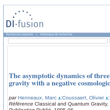
Recherche avancée
|
Historique de recherche
The asymptotic dynamics of three
gravity with a negative cosmologic
par
Henneaux, Marc
;Coussaert, Olivier
Référence
Classical and Quantum Gravity,
Publication
Publié, 1995-06