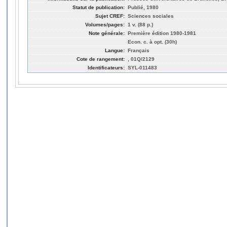
Statut de publication:
Publié, 1980
Sujet CREF:
Sciences sociales
Volumes/pages:
1 v. (88 p.)
Note générale:
Première édition 1980-1981
Econ. c. à opt. (30h)
Langue:
Français
Cote de rangement:
, 01Q/2129
Identificateurs:
SYL-011483