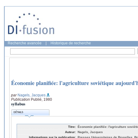
Recherche avancée
|
Historique de recherche
Économie planifiée: l'agriculture soviétique aujourd'
par
Nagels, Jacques
Publication
Publié, 1980
syllabus
DÉTAILS
Titre:
Économie planifiée: l'agriculture soviét
Auteur:
Nagels, Jacques
Informations sur la publication:
Presses Universitaires de Bruxelles, Br