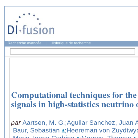
Recherche avancée
|
Historique de recherche
Computational techniques for the 
signals in high-statistics neutrino
par
Aartsen, M. G.
;Aguilar Sanchez, Juan 
;Baur, Sebastian
;Heereman von Zuydtwyc
;Maris, Ioana Codrina
;Meures, Thomas