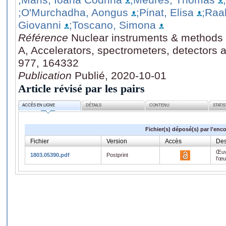
;O'Murchadha, Aongus
;Pinat, Elisa
;Raa
Giovanni
;Toscano, Simona
Référence
Nuclear instruments & methods 
A, Accelerators, spectrometers, detectors
977, 164332
Publication
Publié, 2020-10-01
Article révisé par les pairs
ACCÈS EN LIGNE
DÉTAILS
CONTENU
STATI
Fichier(s) déposé(s) par l'enc
Fichier
Version
Accès
Des
Œuv
1803.05390.pdf
Postprint
l'œ