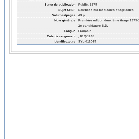
Statut de publication:
Publié, 1975
Sujet CREF:
Sciences bio-médicales et agricoles
Volumes/pages:
43 p.
Note générale:
Première édition deuxième tirage 1975
2e candidature S.D.
Langue:
Français
Cote de rangement:
, 01Q/1140
Identificateurs:
SYL-011065