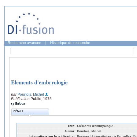
Recherche avancée
|
Historique de recherche
Eléments d'embryologie
par
Pourtois, Michel
Publication
Publié, 1975
syllabus
DÉTAILS
Titre:
Eléments d'embryologie
Auteur:
Pourtois, Michel
Informations sur la publication:
Presses Universitaires de Bruxelles, Br