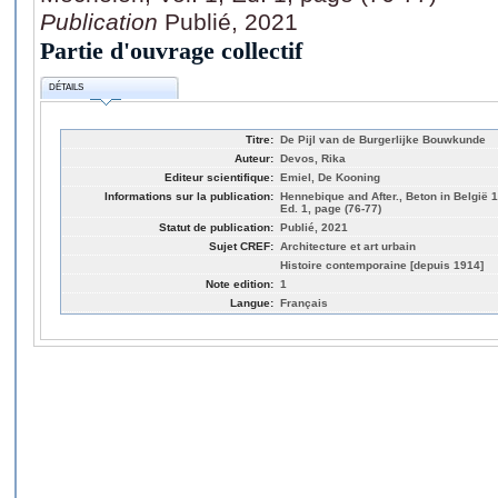
Publication
Publié, 2021
Partie d'ouvrage collectif
DÉTAILS
Titre:
De Pijl van de Burgerlijke Bouwkunde
Auteur:
Devos, Rika
Editeur scientifique:
Emiel, De Kooning
Informations sur la publication:
Hennebique and After., Beton in België 
Ed. 1, page (76-77)
Statut de publication:
Publié, 2021
Sujet CREF:
Architecture et art urbain
Histoire contemporaine [depuis 1914]
Note edition:
1
Langue:
Français