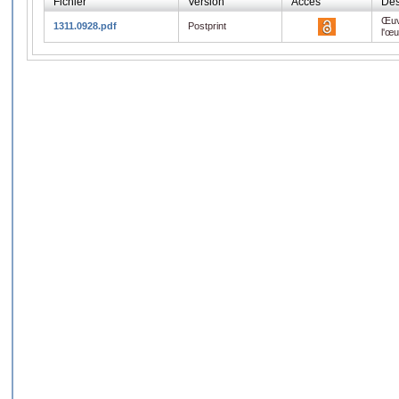
Fichier
Version
Accès
Des
Œuv
1311.0928.pdf
Postprint
l'œ