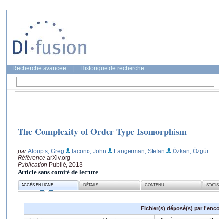
Recherche avancée
|
Historique de recherche
The Complexity of Order Type Isomorphism
par
Aloupis, Greg
;Iacono, John
;Langerman, Stefan
;Özkan, Özgür
Référence
arXiv.org
Publication
Publié, 2013
Article sans comité de lecture
ACCÈS EN LIGNE
DÉTAILS
CONTENU
STATI
Fichier(s) déposé(s) par l'enc