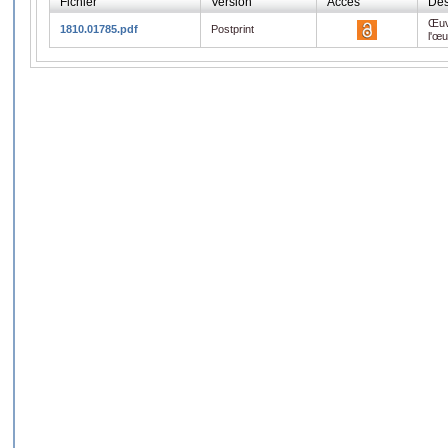
Fichier
Version
Accès
Des
Œuv
1810.01785.pdf
Postprint
l'œ