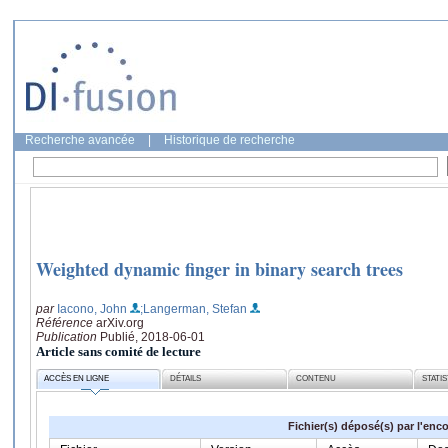
Recherche avancée
|
Historique de recherche
Weighted dynamic finger in binary search trees
par
Iacono, John
;Langerman, Stefan
Référence
arXiv.org
Publication
Publié, 2018-06-01
Article sans comité de lecture
ACCÈS EN LIGNE
DÉTAILS
CONTENU
STATI
Fichier(s) déposé(s) par l'enc