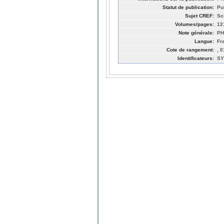
Statut de publication:
Pu
Sujet CREF:
Sc
Volumes/pages:
12
Note générale:
PH
Langue:
Fr
Cote de rangement:
, 
Identificateurs:
SY