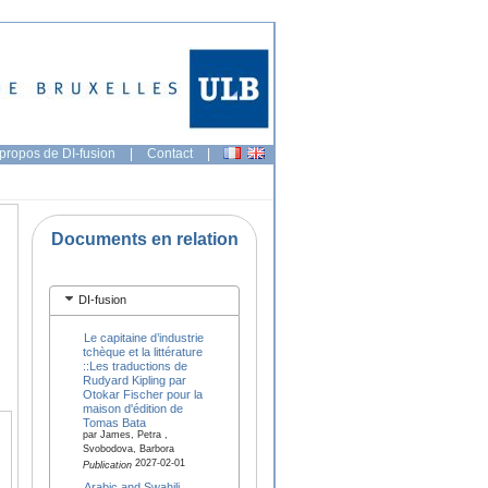
propos de DI-fusion
|
Contact
|
Documents en relation
DI-fusion
Le capitaine d’industrie
tchèque et la littérature
::Les traductions de
Rudyard Kipling par
Otokar Fischer pour la
maison d'édition de
Tomas Bata
par James, Petra ,
Svobodova, Barbora
2027-02-01
Publication
Arabic and Swahili