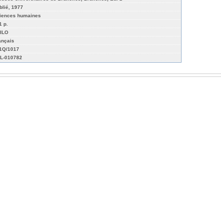
blié, 1977
iences humaines
1 p.
ILO
ançais
01Q/1017
L-010782