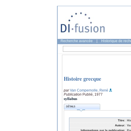
Recherche avancée
|
Historique de rec
Histoire grecque
par
Van Compernolle, René
Publication
Publié, 1977
syllabus
DÉTAILS
Titre:
Hi
Auteur:
Va
Informations sur la publication:
Pr