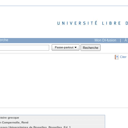
herche
Mon DI-fusion
|
À 
Passe-partout
Citer
stoire grecque
n Compernolle, René
esses Universitaires de Bruxelles, Bruxelles, Ed. 1