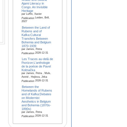
Ajami Literacy in
Congo. An Invisible
Heritage
par Luffin, Xavier
Leiden, Brill,
Publication
2027
Between the Land of
Rubens and of
Kafka:Cultural
Transfers Between
Bohemia and Belgium
1870-1939
par James, Petra
2026-12-31
Publication
Les Traces au-delà de
l'horizon:L'anthologie
de la poésie de Pavel
Kolmačka
par James, Petra , Muls,
Astrid , Hejlova, Jitka
2026-12-31
Publication
Between the
Homelands of Rubens
and of Kafka:Debates
on Modernist
Aesthetics in Belgium
and Bohemia (1870s-
1890s)
par James, Petra
2026-12-31
Publication