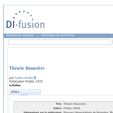
Recherche avancée
|
Historique de recherche
Théorie financière
par
Farber, André
Publication
Publié, 1976
syllabus
DÉTAILS
Titre:
Théorie financière
Auteur:
Farber, André
Informations sur la publication:
Presses Universitaires de Bruxelles, Br