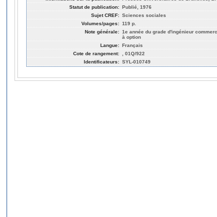
Statut de publication:
Publié, 1976
Sujet CREF:
Sciences sociales
Volumes/pages:
119 p.
Note générale:
1e année du grade d'ingénieur commerc
à option
Langue:
Français
Cote de rangement:
, 01Q/922
Identificateurs:
SYL-010749