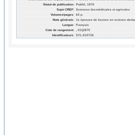
Statut de publication:
Publié, 1976
Sujet CREF:
Sciences bio-médicales et agricoles
Volumes/pages:
63 p.
Note générale:
1e épreuve de licence en science denta
Langue:
Français
Cote de rangement:
, 01Q/875
Identificateurs:
SYL-010726