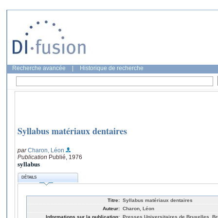
Recherche avancée
|
Historique de recherche
Syllabus matériaux dentaires
par
Charon, Léon
Publication
Publié, 1976
syllabus
DÉTAILS
Titre:
Syllabus matériaux dentaires
Auteur:
Charon, Léon
Informations sur la publication:
Presses Universitaires de Bruxelles, Br