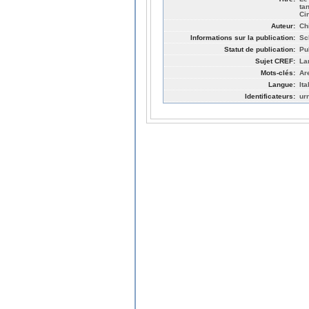
ta
Ci
Auteur:
Ch
Informations sur la publication:
Sc
Statut de publication:
Pu
Sujet CREF:
La
Mots-clés:
Ar
Langue:
Ita
Identificateurs:
ur