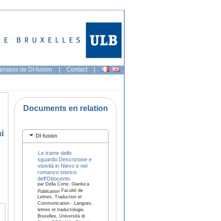
propos de DI-fusion
|
Contact
|
Documents en relation
ni
DI-fusion
Le trame dello
sguardo:Descrizione e
visività in Nievo e nel
romanzo storico
dell'Ottocento
par Della Corte, Gianluca
Faculté de
Publication
Lettres, Traduction et
Communication - Langues,
lettres et traductologie,
Bruxelles, Università di