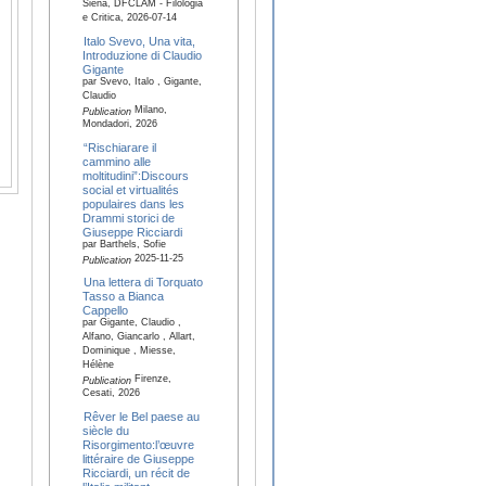
Siena, DFCLAM - Filologia
e Critica, 2026-07-14
Italo Svevo, Una vita,
Introduzione di Claudio
Gigante
par Svevo, Italo , Gigante,
Claudio
Milano,
Publication
Mondadori, 2026
“Rischiarare il
cammino alle
moltitudini”:Discours
social et virtualités
populaires dans les
Drammi storici de
Giuseppe Ricciardi
par Barthels, Sofie
2025-11-25
Publication
Una lettera di Torquato
Tasso a Bianca
Cappello
par Gigante, Claudio ,
Alfano, Giancarlo , Allart,
Dominique , Miesse,
Hélène
Firenze,
Publication
Cesati, 2026
Rêver le Bel paese au
siècle du
Risorgimento:l’œuvre
littéraire de Giuseppe
Ricciardi, un récit de