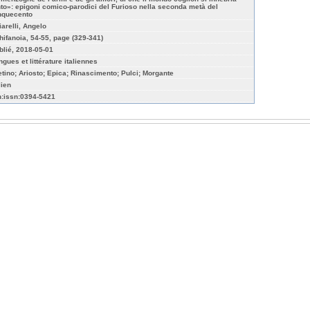
nto»: epigoni comico-parodici del Furioso nella seconda metà del
nquecento
iarelli, Angelo
hifanoia, 54-55, page (329-341)
blié, 2018-05-01
ngues et littérature italiennes
etino; Ariosto; Epica; Rinascimento; Pulci; Morgante
lien
n:issn:0394-5421