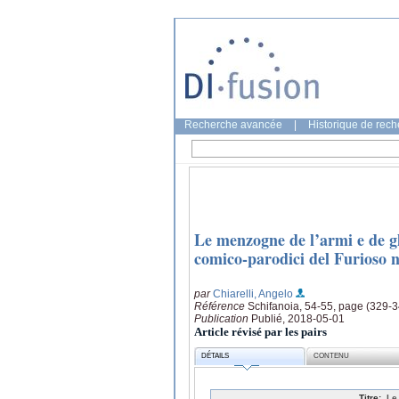
Recherche avancée
|
Historique de rec
Le menzogne de l’armi e de gl
comico-parodici del Furioso 
par
Chiarelli, Angelo
Référence
Schifanoia, 54-55, page (329-3
Publication
Publié, 2018-05-01
Article révisé par les pairs
DÉTAILS
CONTENU
Titre:
Le