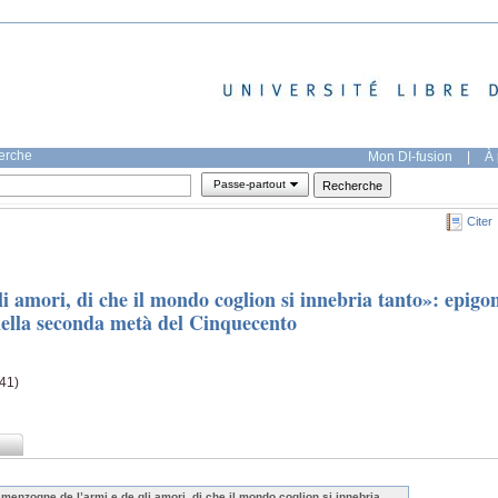
herche
Mon DI-fusion
|
À 
Passe-partout
Citer
i amori, di che il mondo coglion si innebria tanto»: epigo
nella seconda metà del Cinquecento
41)
 menzogne de l’armi e de gli amori, di che il mondo coglion si innebria