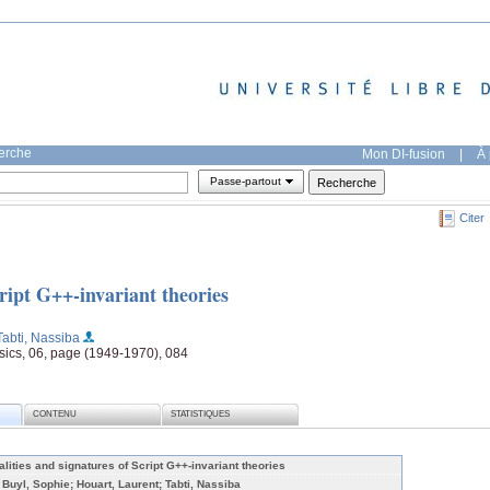
herche
Mon DI-fusion
|
À 
Passe-partout
Citer
cript G++-invariant theories
Tabti, Nassiba
sics, 06, page (1949-1970), 084
CONTENU
STATISTIQUES
alities and signatures of Script G++-invariant theories
 Buyl, Sophie; Houart, Laurent; Tabti, Nassiba