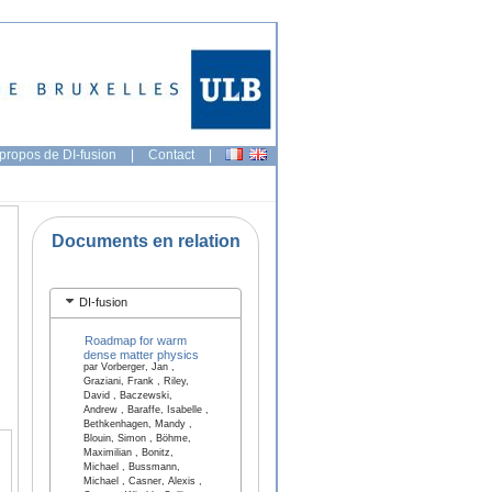
propos de DI-fusion
|
Contact
|
Documents en relation
DI-fusion
Roadmap for warm
dense matter physics
par Vorberger, Jan ,
Graziani, Frank , Riley,
David , Baczewski,
Andrew , Baraffe, Isabelle ,
Bethkenhagen, Mandy ,
Blouin, Simon , Böhme,
Maximilian , Bonitz,
Michael , Bussmann,
Michael , Casner, Alexis ,