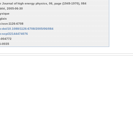
e Journal of high energy physics, 06, page (1949-1970), 084
blié, 2005-06-30
ysique
glais
n:issn:1126-6708
fo:doi/10.1088/1126-6708/2005/06/084
fo:scp/22144474076
-004772
i-0035