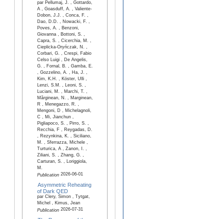
par Pellumaj, J. , Gottardo,
A , Goasduff, A. , Valiente-
Dobon, J.J. , Conca, F. ,
Dao, D.D. , Nowacki, F. ,
Poves, A. , Benzoni,
Giovanna , Bottoni, S. ,
Capra, S. , Cicerchia, M. ,
Cieplicka-Oryńczak, N. ,
Corbari, G. , Crespi, Fabio
Celso Luigi , De Angelis,
G. , Fornal, B. , Gamba, E.
, Gozzelino, A. , Ha, J. ,
Kim, K.H. , Köster, Ulli ,
Lenzi, S.M. , Leoni, S. ,
Luciani, M. , Marchi, T. ,
Mărginean, N. , Marginean,
R , Menegazzo, R. ,
Mengoni, D , Michelagnoli,
C , Mi, Jianchun ,
Pigliapoco, S. , Pirro, S. ,
Recchia, F , Reygadas, D.
, Rezynkina, K. , Siciliano,
M. , Sferrazza, Michele ,
Turturica, A , Zanon, I. ,
Ziliani, S. , Zhang, G. ,
Carturan, S. , Loriggiola,
M.
2026-06-01
Publication
Asymmetric Reheating
of Dark QED
par Clery, Simon , Tytgat,
Michel , Kimus, Jean
2026-07-31
Publication