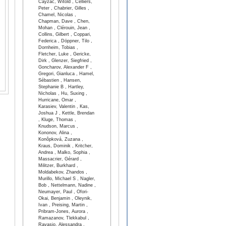
Cayzac, Witold , Celliers,
Peter , Chabrier, Gilles ,
Chamel, Nicolas ,
Chapman, Dave , Chen,
Mohan , Clérouin, Jean ,
Collins, Gilbert , Coppari,
Federica , Döppner, Tilo ,
Dornheim, Tobias ,
Fletcher, Luke , Gericke,
Dirk , Glenzer, Siegfried ,
Goncharov, Alexander F ,
Gregori, Gianluca , Hamel,
Sébastien , Hansen,
Stephanie B , Hartley,
Nicholas , Hu, Suxing ,
Hurricane, Omar ,
Karasiev, Valentin , Kas,
Joshua J , Kettle, Brendan
, Kluge, Thomas ,
Knudson, Marcus ,
Kononov, Alina ,
Konôpková, Zuzana ,
Kraus, Dominik , Kritcher,
Andrea , Malko, Sophia ,
Massacrier, Gérard ,
Militzer, Burkhard ,
Moldabekov, Zhandos ,
Murillo, Michael S , Nagler,
Bob , Nettelmann, Nadine ,
Neumayer, Paul , Ofori-
Okai, Benjamin , Oleynik,
Ivan , Preising, Martin ,
Pribram-Jones, Aurora ,
Ramazanov, Tlekkabul ,
Ravasio, Alessandra ,