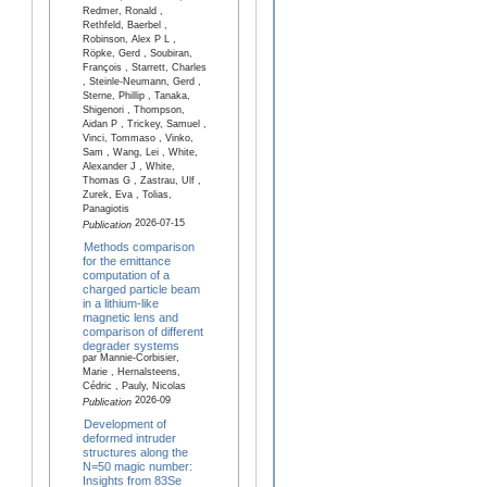
Redmer, Ronald ,
Rethfeld, Baerbel ,
Robinson, Alex P L ,
Röpke, Gerd , Soubiran,
François , Starrett, Charles
, Steinle-Neumann, Gerd ,
Sterne, Phillip , Tanaka,
Shigenori , Thompson,
Aidan P , Trickey, Samuel ,
Vinci, Tommaso , Vinko,
Sam , Wang, Lei , White,
Alexander J , White,
Thomas G , Zastrau, Ulf ,
Zurek, Eva , Tolias,
Panagiotis
2026-07-15
Publication
Methods comparison
for the emittance
computation of a
charged particle beam
in a lithium-like
magnetic lens and
comparison of different
degrader systems
par Mannie-Corbisier,
Marie , Hernalsteens,
Cédric , Pauly, Nicolas
2026-09
Publication
Development of
deformed intruder
structures along the
N=50 magic number:
Insights from 83Se