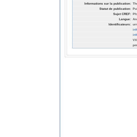
Informations sur la publication:
Th
Statut de publication:
Pu
Sujet CREF:
Ph
Langue:
An
Identificateurs:
ur
in
in
VX
pm