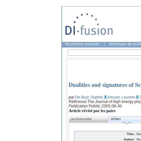
Recherche avancée
|
Historique de rec
Dualities and signatures of S
par
De Buyl, Sophie
;Houart, Laurent
;
Référence
The Journal of high energy phy
Publication
Publié, 2005-06-30
Article révisé par les pairs
ACCÈS EN LIGNE
DÉTAILS
Titre:
Du
Auteur:
De