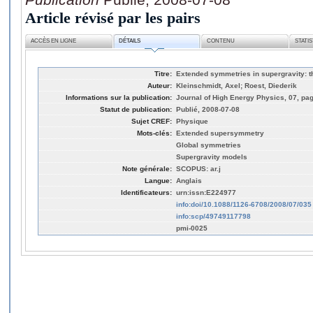
Article révisé par les pairs
ACCÈS EN LIGNE
DÉTAILS
CONTENU
STATI
Titre:
Extended symmetries in supergravity: 
Auteur:
Kleinschmidt, Axel; Roest, Diederik
Informations sur la publication:
Journal of High Energy Physics, 07, pag
Statut de publication:
Publié, 2008-07-08
Sujet CREF:
Physique
Mots-clés:
Extended supersymmetry
Global symmetries
Supergravity models
Note générale:
SCOPUS: ar.j
Langue:
Anglais
Identificateurs:
urn:issn:E224977
info:doi/10.1088/1126-6708/2008/07/035
info:scp/49749117798
pmi-0025