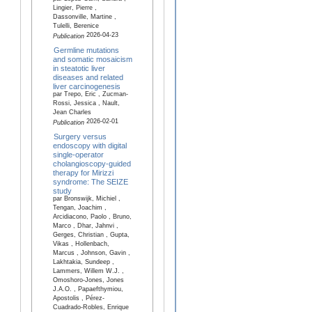
Lingier, Pierre ,
Dassonville, Martine ,
Tulelli, Berenice
2026-04-23
Publication
Germline mutations
and somatic mosaicism
in steatotic liver
diseases and related
liver carcinogenesis
par Trepo, Eric , Zucman-
Rossi, Jessica , Nault,
Jean Charles
2026-02-01
Publication
Surgery versus
endoscopy with digital
single-operator
cholangioscopy-guided
therapy for Mirizzi
syndrome: The SEIZE
study
par Bronswijk, Michiel ,
Tengan, Joachim ,
Arcidiacono, Paolo , Bruno,
Marco , Dhar, Jahnvi ,
Gerges, Christian , Gupta,
Vikas , Hollenbach,
Marcus , Johnson, Gavin ,
Lakhtakia, Sundeep ,
Lammers, Willem W.J. ,
Omoshoro-Jones, Jones
J.A.O. , Papaefthymiou,
Apostolis , Pérez-
Cuadrado-Robles, Enrique