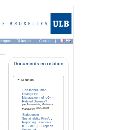
propos de DI-fusion
|
Contact
|
Documents en relation
DI-fusion
Can Inebilizumab
Change the
Management of IgG4-
Related Disease?
par Arvanitakis, Marianna
2025-10-01
Publication
Endoscopic
Sustainability PrimAry
Reporting Essentials
(E-SPARE): European
Society of