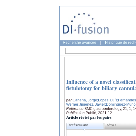
Recherche avancée
|
Historique de rec
Influence of a novel classifica
fistulotomy for biliary cannul
par
Canena, Jorge
;Lopes, Luís
;Fernandes
Werner
;Jimenez, Javier
;Dominguez-Munõz
Référence
BMC gastroenterology, 21, 1, 1
Publication
Publié, 2021-12
Article révisé par les pairs
ACCÈS EN LIGNE
DÉTAILS