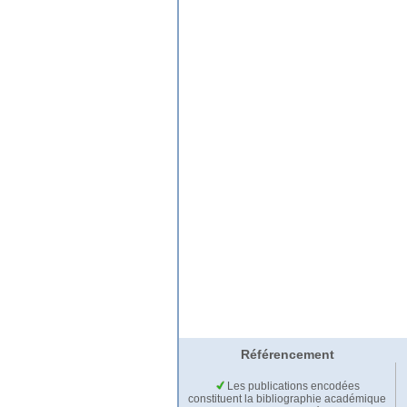
Référencement
Les publications encodées
constituent la bibliographie académique