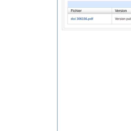
Fichier
Version
doi 306156.pdf
Version pub