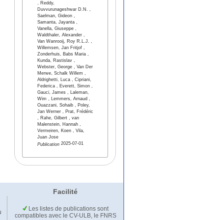
, Reddy,
Duvvurunageshwar D.N. ,
Saelman, Gideon ,
Samanta, Jayanta ,
Vanella, Giuseppe ,
Waldthaler, Alexander ,
Van Wanrooij, Roy R.L.J. ,
Willemsen, Jan Fritjof ,
Zonderhuis, Babs Maria ,
Kunda, Rastislav ,
Webster, George , Van Der
Merwe, Schalk Willem ,
Aldrighetti, Luca , Cipriani,
Federica , Everett, Simon ,
Gauci, James , Laleman,
Wim , Lemmers, Arnaud ,
Ouazzani, Sohaib , Poley,
Jan Werner , Prat, Frédéric
, Rahe, Gilbert , van
Malenstein, Hannah ,
Vermeiren, Koen , Vila,
Juan Jose
2025-07-01
Publication
Facilité
Les listes de publications sont
u
compatibles avec le CV-ULB, le FNRS