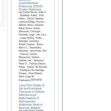
Gastrointestinal
Endoscopy (ESGE)
Position Statement.
par Cunha Neves, João A.
, Baddeley, Robin , Pohl,
Heiko , Pioche, Mathieu ,
Lorenzo-Zúñiga, Vicente ,
Albéniz Arbizu, Eduardo ,
Mihai Voiosu, Andrei ,
Römmele, Christoph ,
Donnelly, Leigh , Elli, Luca
, Lopez-Muñoz, Pedro ,
Henniger, Dorothea ,
Khalaf, Kareem , Bruno,
Marco J , Arvanitakis,
Marianna , Bisschops, Raf
, Hassan, Cesare ,
Messmann, Helmut ,
Gralnek, Ian , Siersema,
Peter D , Thomas-Gibson,
Siwan , Hayee, Bu'Hussain
, Rodriguez De Santiago,
Enrique , Dinis-Ribeiro,
Mário Jorge M.
2025-06-01
Publication
Long-Term Quality of
Life and Functional
Outcomes in Patients
With Anorectal
Malformations: A
Retrospective
Multicenter Study in
Brussels, Belgium
par Lopez Garri, Sandra ,