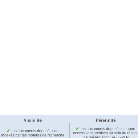
Visibilité
Pérennité
Les documents déposés en open-
Les documents déposés sont
access sont archivés au sein du résea
indexés par les moteurs de recherche
de préservation SAFE-PLN