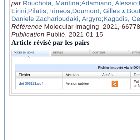
par
Rouchota, Maritina
;Adamiano, Alessio
;
Eirini
;Pilatis, Irineos
;Doumont, Gilles
;Bou
Daniele
;Zacharioudaki, Argyro
;Kagadis, G
Référence
Molecular imaging, 2021, 6677
Publication
Publié, 2021-01-15
Article révisé par les pairs
ACCÈS EN LIGNE
DÉTAILS
CONTENU
STATI
Fichier importé via le DOI
Fichier
Version
Accès
Des
Full
doi 306131.pdf
Version publiée
or f