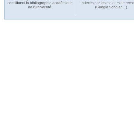
constituent la bibliographie académique
indexés par les moteurs de rech
de l'Université.
(Google Scholar,…).