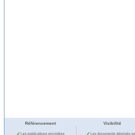
Référencement
Visibilité
Les publications encodées
Les documents déposés so