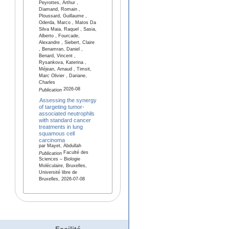
Peyrottes, Arthur ,
Diamand, Romain ,
Ploussard, Guillaume ,
Oderda, Marco , Matos Da
Silva Maia, Raquel , Sasia,
Alberto , Fourcade,
Alexandre , Siebert, Claire
, Benamran, Daniel ,
Benard, Vincent ,
Rysankova, Katerina ,
Méjean, Arnaud , Timsit,
Marc Olivier , Dariane,
Charles
2026-08
Publication
Assessing the synergy
of targeting tumor-
associated neutrophils
with standard cancer
treatments in lung
squamous cell
carcinoma
par Mayet, Abdullah
Faculté des
Publication
Sciences – Biologie
Moléculaire, Bruxelles,
Université libre de
Bruxelles, 2026-07-08