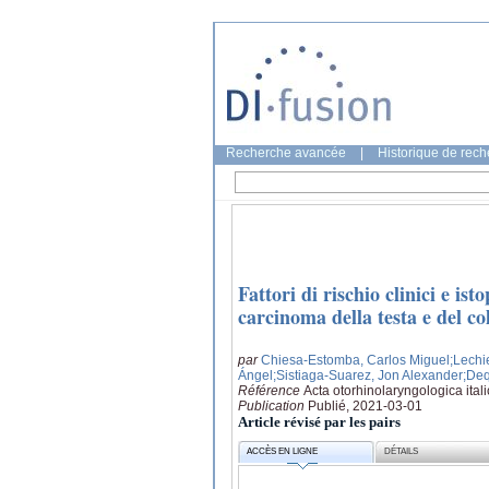
Recherche avancée
|
Historique de rec
Fattori di rischio clinici e is
carcinoma della testa e del co
par
Chiesa-Estomba, Carlos Miguel
;Lechi
Ángel
;Sistiaga-Suarez, Jon Alexander
;Deq
Référence
Acta otorhinolaryngologica itali
Publication
Publié, 2021-03-01
Article révisé par les pairs
ACCÈS EN LIGNE
DÉTAILS