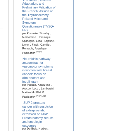
Adaptation, and
Preliminary Validation of
the French Version of
the Thyroidectomy-
Related Voice and
Symptom
Questionnaire (TVSQ-
FR)
par Pommée, Timothy ,
Morsomme, Dominique ,
Spanoghe, Elisa , Lejeune,
Lionel , Finck, Camille ,
Remacle, Angelique
2026
Publication
Neurokinin pathway
antagonists for
vasomotor symptoms
in women with breast
cancer: focus on
elinzanetant and
fezolinetant
par Pogoda, Katarzyna ,
Arecco, Luca , Lambertini,
Matteo Md Phd M.
2026-08
Publication
ISUP 2 prostate
cancer with suspicion
of extraprostatic
extension on MRI:
Prostatectomy results
and oncologic
outcomes
par De Brek, Norbert ,