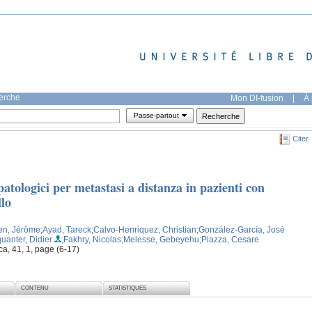
herche
Mon DI-fusion
|
À 
Passe-partout
Citer
topatologici per metastasi a distanza in pazienti con
llo
en, Jérôme
;Ayad, Tareck
;Calvo-Henriquez, Christian
;González-García, José
uanter, Didier
;Fakhry, Nicolas
;Melesse, Gebeyehu
;Piazza, Cesare
ca, 41, 1, page (6-17)
CONTENU
STATISTIQUES