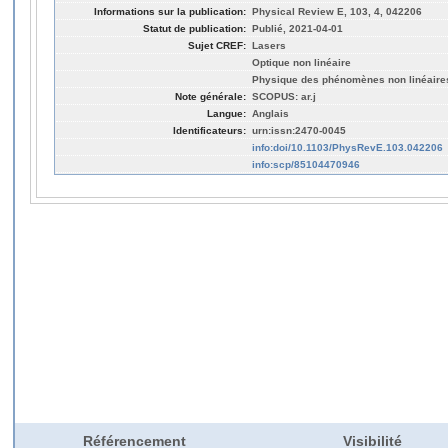
Informations sur la publication:
Physical Review E, 103, 4, 042206
Statut de publication:
Publié, 2021-04-01
Sujet CREF:
Lasers
Optique non linéaire
Physique des phénomènes non linéaire
Note générale:
SCOPUS: ar.j
Langue:
Anglais
Identificateurs:
urn:issn:2470-0045
info:doi/10.1103/PhysRevE.103.042206
info:scp/85104470946
Référencement
Visibilité