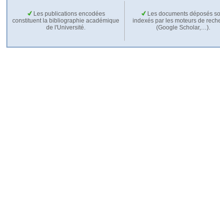
Les publications encodées
Les documents déposés so
constituent la bibliographie académique
indexés par les moteurs de rech
de l'Université.
(Google Scholar,…).