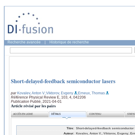
Recherche avancée
|
Historique de recherche
Short-delayed-feedback semiconductor lasers
par
Kovalev, Anton V.
;Viktorov, Evgeny
;Erneux, Thomas
Référence
Physical Review E, 103, 4, 042206
Publication
Publié, 2021-04-01
Article révisé par les pairs
ACCÈS EN LIGNE
DÉTAILS
CONTENU
STATI
Titre:
Short-delayed-feedback semiconductor 
Auteur:
Kovalev, Anton V.; Viktorov, Evgeny; E