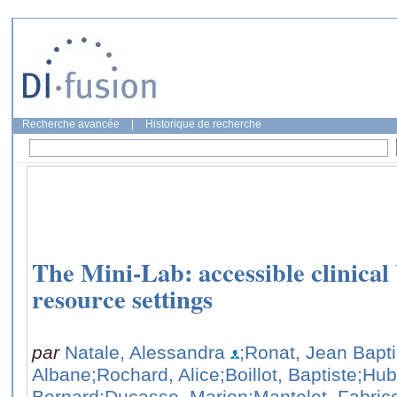
Recherche avancée
|
Historique de recherche
The Mini-Lab: accessible clinical 
resource settings
par
Natale, Alessandra
;Ronat, Jean Bapti
Albane
;Rochard, Alice
;Boillot, Baptiste
;Hub
Bernard
;Ducasse, Marion
;Mantelet, Fabric