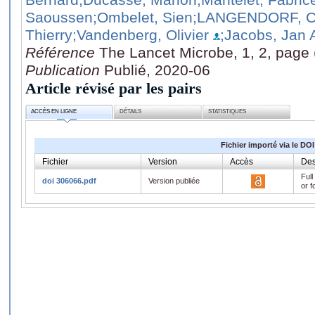
Saoussen
;Ombelet, Sien
;LANGENDORF, C
Thierry
;Vandenberg, Olivier
;Jacobs, Jan 
Référence
The Lancet Microbe, 1, 2, page
Publication
Publié, 2020-06
Article révisé par les pairs
ACCÈS EN LIGNE
DÉTAILS
STATISTIQUES
Fichier importé via le DOI
Fichier
Version
Accès
Des
Full
doi 306066.pdf
Version publiée
or f