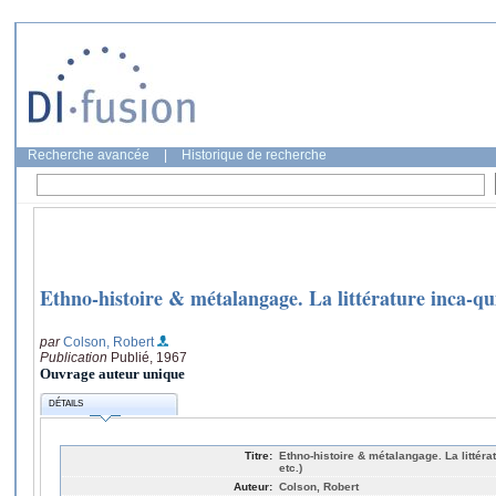
Recherche avancée
|
Historique de recherche
Ethno-histoire & métalangage. La littérature inca-q
par
Colson, Robert
Publication
Publié, 1967
Ouvrage auteur unique
DÉTAILS
Titre:
Ethno-histoire & métalangage. La litté
etc.)
Auteur:
Colson, Robert