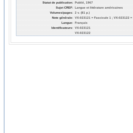
Statut de publication:
Publié, 1967
Sujet CREF:
Langue et littérature américaines
Volumes/pages:
2 v. (81 p.)
Note générale:
VX-023121 = Fascicule 1 ; VX-023122 =
Langue:
Français
Identificateurs:
VX-023121
VX-023122