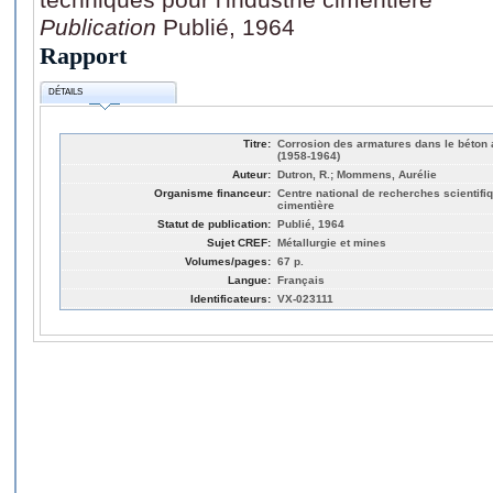
Publication
Publié, 1964
Rapport
DÉTAILS
Titre:
Corrosion des armatures dans le béton
(1958-1964)
Auteur:
Dutron, R.; Mommens, Aurélie
Organisme financeur:
Centre national de recherches scientifiq
cimentière
Statut de publication:
Publié, 1964
Sujet CREF:
Métallurgie et mines
Volumes/pages:
67 p.
Langue:
Français
Identificateurs:
VX-023111