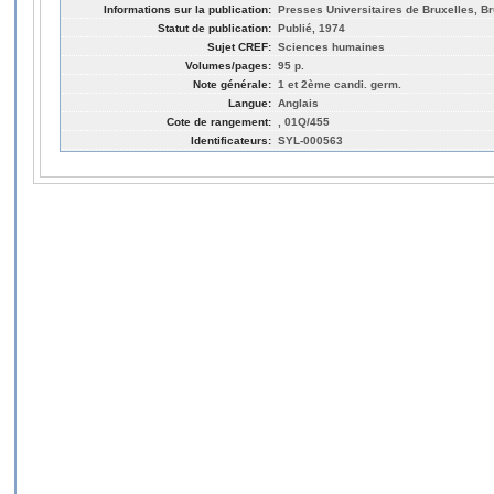
Informations sur la publication:
Presses Universitaires de Bruxelles, Br
Statut de publication:
Publié, 1974
Sujet CREF:
Sciences humaines
Volumes/pages:
95 p.
Note générale:
1 et 2ème candi. germ.
Langue:
Anglais
Cote de rangement:
, 01Q/455
Identificateurs:
SYL-000563