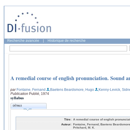
Recherche avancée
|
Historique de recherche
A remedial course of english pronunciation. Sound a
par
Fontaine, Fernand
;Baetens Beardsmore, Hugo
;Kenny-Levick, Sidn
Publication
Publié, 1974
syllabus
DÉTAILS
Titre:
A remedial course of english pronunciat
Auteur:
Fontaine, Fernand; Baetens Beardsmore
Pritchard, M. K.