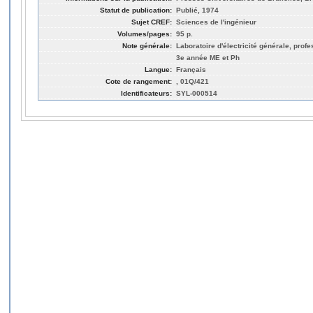
Statut de publication:
Publié, 1974
Sujet CREF:
Sciences de l'ingénieur
Volumes/pages:
95 p.
Note générale:
Laboratoire d'électricité générale, prof
3e année ME et Ph
Langue:
Français
Cote de rangement:
, 01Q/421
Identificateurs:
SYL-000514