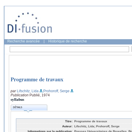
Recherche avancée
|
Historique de recherche
Programme de travaux
par
Lifschitz, Lida
;Prohoroff, Serge
Publication
Publié, 1974
syllabus
DÉTAILS
Titre:
Programme de travaux
Auteur:
Lifschitz, Lida; Prohoroff, Serge
Informations sur la publication:
Presses Universitaires de Bruxelles, Br