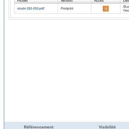
Fichier
Version
Accès
Des
Œuv
etude 252-253.pdf
Postprint
l'œ
Référencement
Visibilité