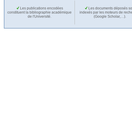
Les publications encodées
Les documents déposés so
constituent la bibliographie académique
indexés par les moteurs de rech
de l'Université.
(Google Scholar,…).