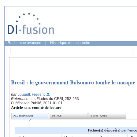
Recherche avancée
|
Historique de recherche
Brésil : le gouvernement Bolsonaro tombe le masque
par
Louault, Frédéric
Référence
Les Etudes du CERI, 252-253
Publication
Publié, 2021-01-01
Article sans comité de lecture
ACCÈS EN LIGNE
DÉTAILS
STATISTIQUES
Fichier(s) déposé(s) par l'enc