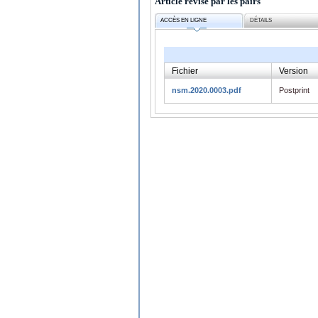
Article révisé par les pairs
ACCÈS EN LIGNE
DÉTAILS
Fichier
Version
nsm.2020.0003.pdf
Postprint