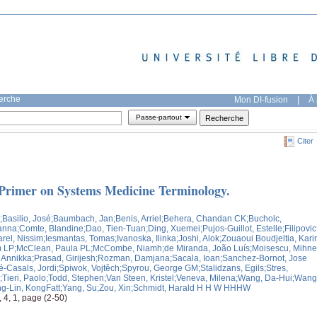
herche
Mon DI-fusion
|
À 
Passe-partout
Citer
 Primer on Systems Medicine Terminology.
;Basilio, José
;Baumbach, Jan
;Benis, Arriel
;Behera, Chandan CK
;Bucholc,
anna
;Comte, Blandine
;Dao, Tien-Tuan
;Ding, Xuemei
;Pujos-Guillot, Estelle
;Filipovic
arel, Nissim
;Iesmantas, Tomas
;Ivanoska, Ilinka
;Joshi, Alok
;Zouaoui Boudjeltia, Kar
m LP
;McClean, Paula PL
;McCombe, Niamh
;de Miranda, João Luís
;Moisescu, Mihn
, Annikka
;Prasad, Girijesh
;Rozman, Damjana
;Sacala, Ioan
;Sanchez-Bornot, Jose
é-Casals, Jordi
;Spiwok, Vojtěch
;Spyrou, George GM
;Stalidzans, Egils
;Stres,
;Tieri, Paolo
;Todd, Stephen
;Van Steen, Kristel
;Veneva, Milena
;Wang, Da-Hui
;Wang
g-Lin, KongFatt
;Yang, Su
;Zou, Xin
;Schmidt, Harald H H W HHHW
4, 1, page (2-50)