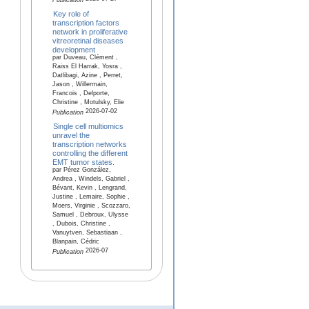
Publication
Key role of
transcription factors
network in proliferative
vitreoretinal diseases
development
par Duveau, Clément ,
Raiss El Harrak, Yosra ,
Datlibagi, Azine , Perret,
Jason , Willermain,
Francois , Delporte,
Christine , Motulsky, Elie
2026-07-02
Publication
Single cell multiomics
unravel the
transcription networks
controlling the different
EMT tumor states.
par Pérez González,
Andrea , Windels, Gabriel ,
Bévant, Kevin , Lengrand,
Justine , Lemaire, Sophie ,
Moers, Virginie , Scozzaro,
Samuel , Debroux, Ulysse
, Dubois, Christine ,
Vanuytven, Sebastiaan ,
Blanpain, Cédric
2026-07
Publication