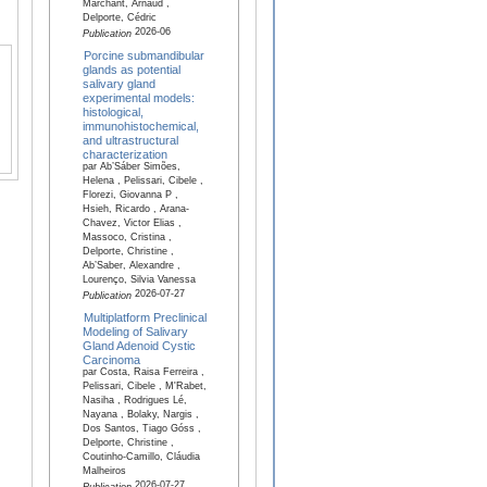
Marchant, Arnaud ,
Delporte, Cédric
2026-06
Publication
Porcine submandibular
glands as potential
salivary gland
experimental models:
histological,
immunohistochemical,
and ultrastructural
characterization
par Ab’Sáber Simões,
Helena , Pelissari, Cibele ,
Florezi, Giovanna P ,
Hsieh, Ricardo , Arana-
Chavez, Victor Elias ,
Massoco, Cristina ,
Delporte, Christine ,
Ab’Saber, Alexandre ,
Lourenço, Silvia Vanessa
2026-07-27
Publication
Multiplatform Preclinical
Modeling of Salivary
Gland Adenoid Cystic
Carcinoma
par Costa, Raisa Ferreira ,
Pelissari, Cibele , M'Rabet,
Nasiha , Rodrigues Lé,
Nayana , Bolaky, Nargis ,
Dos Santos, Tiago Góss ,
Delporte, Christine ,
Coutinho-Camillo, Cláudia
Malheiros
2026-07-27