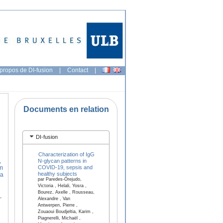
propos de DI-fusion
|
Contact
|
Documents en relation
DI-fusion
Characterization of IgG
,
N-glycan patterns in
COVID-19, sepsis and
im
healthy subjects
ea
par Paredes-Orejudo,
Victoria , Helali, Yosra ,
Bourez, Axelle , Rousseau,
,
Alexandre , Van
Antwerpen, Pierre ,
Zouaoui Boudjeltia, Karim ,
Piagnerelli, Michaël ,