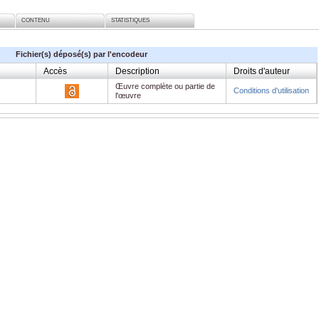
CONTENU
STATISTIQUES
Fichier(s) déposé(s) par l'encodeur
Accès
Description
Droits d'auteur
Œuvre complète ou partie de
Conditions d'utilisation
l'œuvre