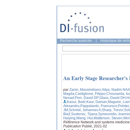
Recherche avancée
|
Historique de rec
An Early Stage Researcher's
par
Zanin, Massimiliano
;Aitya, Nadim NAA
Magda
;Castiglione, Filippo
;Chouvarda, Io
Nenad
;Finn, David DP
;Glass, David DH
;H
;Kaoui, Badr
;Kaur, Daman
;Maguire, Lia
Alexandru
;Pappalardo, Francesco
;Polster
JM
;Schmid, Johannes A
;Sharp, Trevor
;Sol
Blaž
;Sustersic, Tijana
;Symeonidis, Ioannis
Haiying
;Wang, Hui
;Watterson, Steven
;Won
Référence
Network and systems medicine, 
Publication
Publié, 2021-02