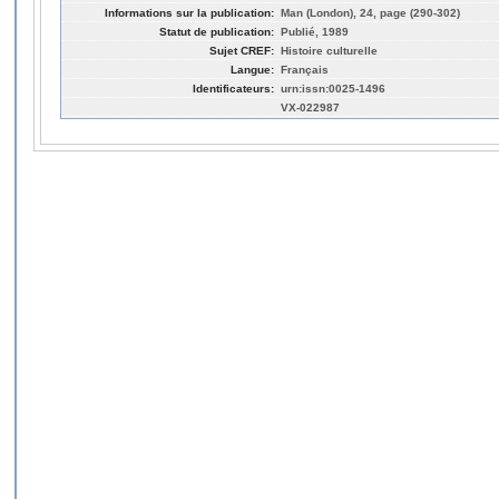
Informations sur la publication:
Man (London), 24, page (290-302)
Statut de publication:
Publié, 1989
Sujet CREF:
Histoire culturelle
Langue:
Français
Identificateurs:
urn:issn:0025-1496
VX-022987