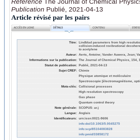
Référence
The Journal of Chemical Physic
Publication
Publié, 2021-04-13
Article révisé par les pairs
ACCÈS EN LIGNE
DÉTAILS
CONTENU
STATI
Titre:
Lindblad parameters from high resoluti
collision-induced rovibrational decohe
to acetylene
Auteur:
Aerts, Antoine; Vander Auwera, Jean; Va
Informations sur la publication:
The Journal of Chemical Physics, 154, 
Statut de publication:
Publié, 2021-04-13
Sujet CREF:
Chimie
Physique atomique et moléculaire
Spectroscopie [électromagnétisme, opti
Mots-clés:
Collisional processes
High resolution spectroscopy
Gas phase
Quantum control theory
Note générale:
SCOPUS: ar.j
Langue:
Anglais
Identificateurs:
urn:issn:0021-9606
info:doi/10.1063/5.0045275
info:scp/85104083828
info:pmid/33858172