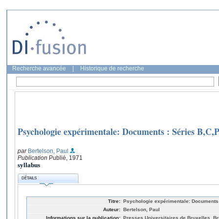
Recherche avancée
|
Historique de recherche
Psychologie expérimentale: Documents : Séries B,C,P
par
Bertelson, Paul
Publication
Publié, 1971
syllabus
DÉTAILS
Titre:
Psychologie expérimentale: Documents 
Auteur:
Bertelson, Paul
Informations sur la publication:
Presses Universitaires de Bruxelles, Br