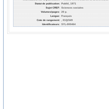
Statut de publication:
Publié, 1971
Sujet CREF:
Sciences sociales
Volumes/pages:
20 p.
Langue:
Français
Cote de rangement:
, 01Q/349
Identificateurs:
SYL-000464