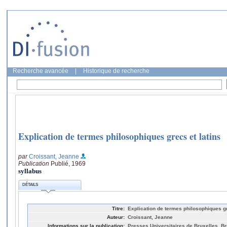
Recherche avancée
|
Historique de recherche
Explication de termes philosophiques grecs et latins
par
Croissant, Jeanne
Publication
Publié, 1969
syllabus
DÉTAILS
Titre:
Explication de termes philosophiques gr
Auteur:
Croissant, Jeanne
Informations sur la publication:
Presses Universitaires de Bruxelles, Br