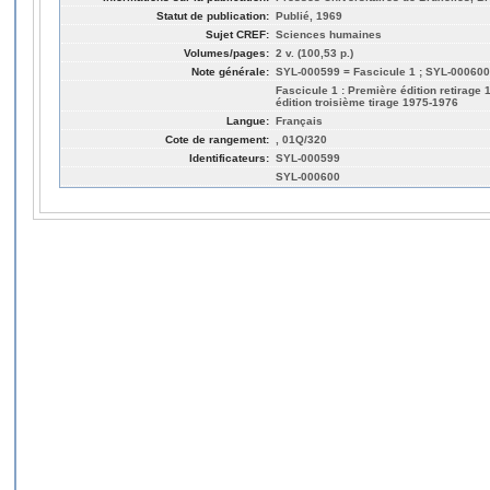
Statut de publication:
Publié, 1969
Sujet CREF:
Sciences humaines
Volumes/pages:
2 v. (100,53 p.)
Note générale:
SYL-000599 = Fascicule 1 ; SYL-000600
Fascicule 1 : Première édition retirage 
édition troisième tirage 1975-1976
Langue:
Français
Cote de rangement:
, 01Q/320
Identificateurs:
SYL-000599
SYL-000600