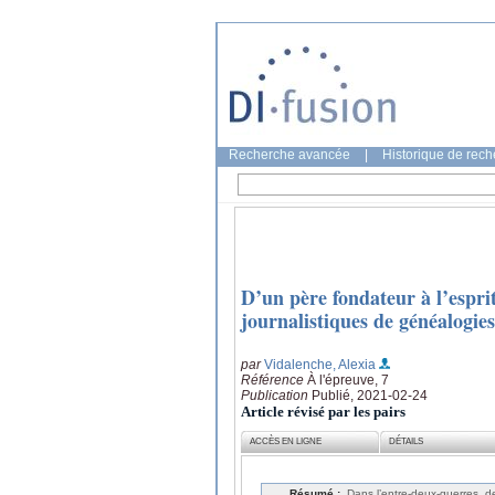
Recherche avancée
|
Historique de rec
D’un père fondateur à l’espri
journalistiques de généalogie
par
Vidalenche, Alexia
Référence
À l'épreuve, 7
Publication
Publié, 2021-02-24
Article révisé par les pairs
ACCÈS EN LIGNE
DÉTAILS
Résumé :
Dans l’entre-deux-guerres, d