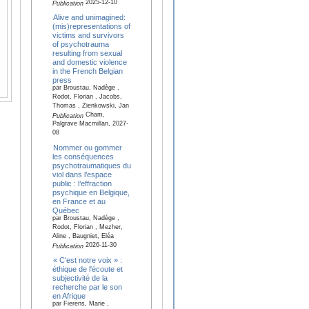
2025-12-10
Publication
Alive and unimagined:
(mis)representations of
victims and survivors
of psychotrauma
resulting from sexual
and domestic violence
in the French Belgian
press
par Broustau, Nadège ,
Rodot, Florian , Jacobs,
Thomas , Zienkowski, Jan
Cham,
Publication
Palgrave Macmillan, 2027-
08
Nommer ou gommer
les conséquences
psychotraumatiques du
viol dans l’espace
public : l’effraction
psychique en Belgique,
en France et au
Québec
par Broustau, Nadège ,
Rodot, Florian , Mezher,
Aline , Baugniet, Eléa
2026-11-30
Publication
« C'est notre voix » :
éthique de l'écoute et
subjectivité de la
recherche par le son
en Afrique
par Fierens, Marie ,