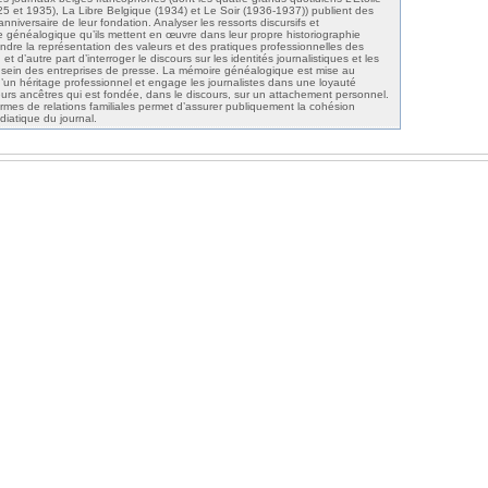
5 et 1935), La Libre Belgique (1934) et Le Soir (1936-1937)) publient des
iversaire de leur fondation. Analyser les ressorts discursifs et
e généalogique qu’ils mettent en œuvre dans leur propre historiographie
dre la représentation des valeurs et des pratiques professionnelles des
et d’autre part d’interroger le discours sur les identités journalistiques et les
u sein des entreprises de presse. La mémoire généalogique est mise au
d’un héritage professionnel et engage les journalistes dans une loyauté
leurs ancêtres qui est fondée, dans le discours, sur un attachement personnel.
 termes de relations familiales permet d’assurer publiquement la cohésion
diatique du journal.