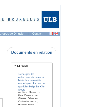
propos de DI-fusion
|
Contact
|
Documents en relation
DI-fusion
Repeupler les
rédactions du passé à
l’aide des humanités
numériques. Le cas du
quotidien belge Le XXe
Siècle
par Libert, Manon , Le
Cam, Florence , de
Valeriola, Sébastien ,
Vidalenche, Alexia ,
Deseure, Brecht