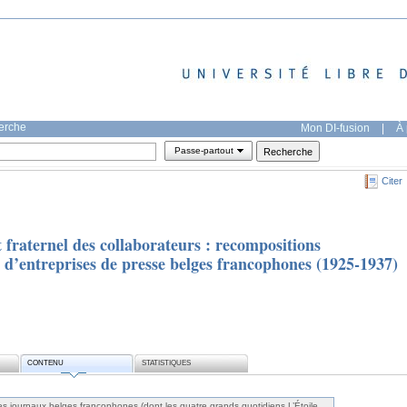
herche
Mon DI-fusion
|
À 
Passe-partout
Citer
t fraternel des collaborateurs : recompositions
s d’entreprises de presse belges francophones (1925-1937)
CONTENU
STATISTIQUES
es journaux belges francophones (dont les quatre grands quotidiens L’Étoile