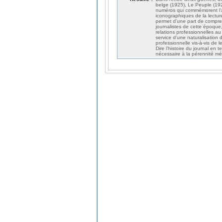
belge (1925), Le Peuple (192
numéros qui commémorent l’ann
iconographiques de la lectur
permet d’une part de compren
journalistes de cette époque, 
relations professionnelles a
service d’une naturalisation 
professionnelle vis-à-vis de 
Dire l’histoire du journal en
nécessaire à la pérennité mé