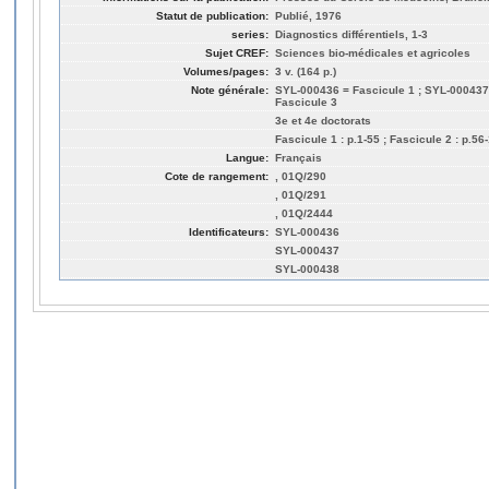
Statut de publication:
Publié, 1976
series:
Diagnostics différentiels, 1-3
Sujet CREF:
Sciences bio-médicales et agricoles
Volumes/pages:
3 v. (164 p.)
Note générale:
SYL-000436 = Fascicule 1 ; SYL-000437
Fascicule 3
3e et 4e doctorats
Fascicule 1 : p.1-55 ; Fascicule 2 : p.56
Langue:
Français
Cote de rangement:
, 01Q/290
, 01Q/291
, 01Q/2444
Identificateurs:
SYL-000436
SYL-000437
SYL-000438