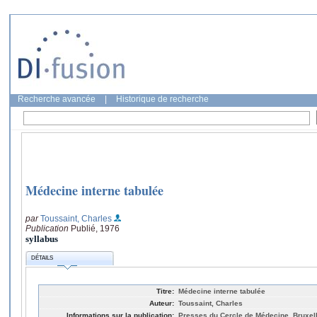
Recherche avancée
|
Historique de recherche
Médecine interne tabulée
par
Toussaint, Charles
Publication
Publié, 1976
syllabus
DÉTAILS
Titre:
Médecine interne tabulée
Auteur:
Toussaint, Charles
Informations sur la publication:
Presses du Cercle de Médecine, Bruxel