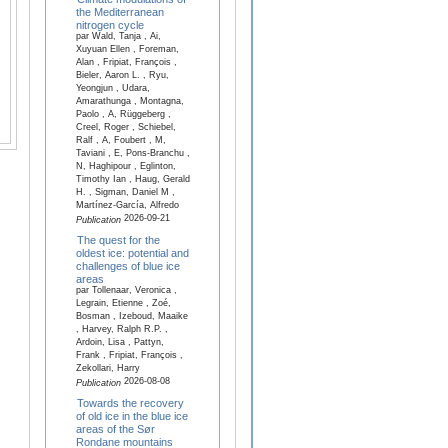
the Mediterranean
nitrogen cycle
par Wald, Tanja , Ai,
Xuyuan Ellen , Foreman,
Alan , Fripiat, François ,
Bieler, Aaron L. , Ryu,
Yeongjun , Udara,
Amarathunga , Montagna,
Paolo , A, Rüggeberg ,
Creel, Roger , Schiebel,
Ralf , A, Foubert , M,
Taviani , E, Pons-Branchu ,
N, Haghipour , Eglinton,
Timothy Ian , Haug, Gerald
H. , Sigman, Daniel M ,
Martínez-García, Alfredo
2026-09-21
Publication
The quest for the
oldest ice: potential and
challenges of blue ice
areas
par Tollenaar, Veronica ,
Legrain, Etienne , Zoé,
Bosman , Izeboud, Maaike
, Harvey, Ralph R.P. ,
Ardoin, Lisa , Pattyn,
Frank , Fripiat, François ,
Zekollari, Harry
2026-08-08
Publication
Towards the recovery
of old ice in the blue ice
areas of the Sør
Rondane mountains