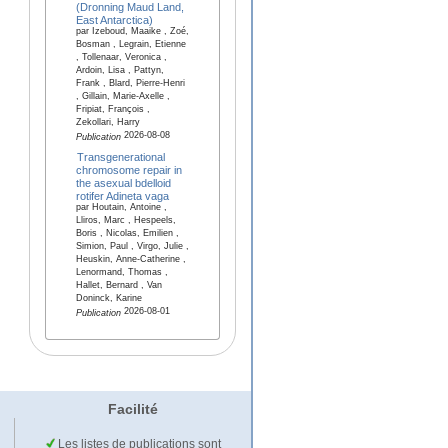
(Dronning Maud Land,
East Antarctica)
par Izeboud, Maaike , Zoé,
Bosman , Legrain, Etienne
, Tollenaar, Veronica ,
Ardoin, Lisa , Pattyn,
Frank , Blard, Pierre-Henri
, Gillain, Marie-Axelle ,
Fripiat, François ,
Zekollari, Harry
2026-08-08
Publication
Transgenerational
chromosome repair in
the asexual bdelloid
rotifer Adineta vaga
par Houtain, Antoine ,
Lliros, Marc , Hespeels,
Boris , Nicolas, Emilien ,
Simion, Paul , Virgo, Julie ,
Heuskin, Anne-Catherine ,
Lenormand, Thomas ,
Hallet, Bernard , Van
Doninck, Karine
2026-08-01
Publication
Facilité
Les listes de publications sont