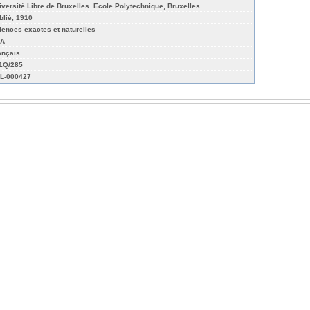
iversité Libre de Bruxelles. Ecole Polytechnique, Bruxelles
blié, 1910
iences exactes et naturelles
A
ançais
01Q/285
L-000427