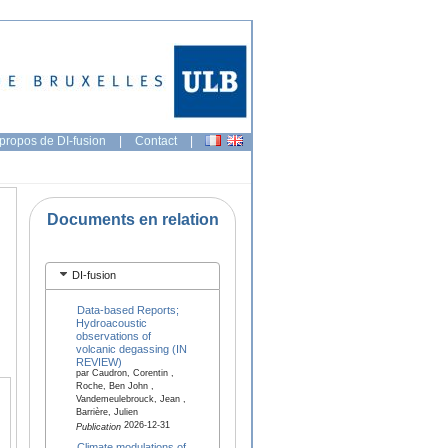
propos de DI-fusion
|
Contact
|
Documents en relation
DI-fusion
Data-based Reports;
Hydroacoustic
observations of
volcanic degassing (IN
REVIEW)
par Caudron, Corentin ,
Roche, Ben John ,
Vandemeulebrouck, Jean ,
Barrière, Julien
2026-12-31
Publication
Climate modulations of