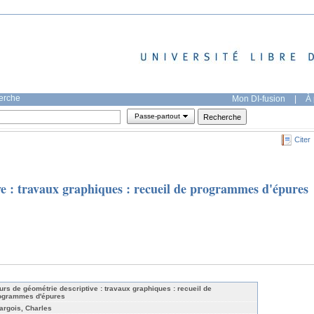
herche
Mon DI-fusion
|
À 
Passe-partout
Citer
ve : travaux graphiques : recueil de programmes d'épures
urs de géométrie descriptive : travaux graphiques : recueil de
ogrammes d'épures
argois, Charles