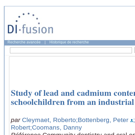
Recherche avancée
|
Historique de recherche
Study of lead and cadmium conten
schoolchildren from an industrial
par
Cleymaet, Roberto
;Bottenberg, Peter
Robert
;Coomans, Danny
Référence
Community dentistry and oral ep