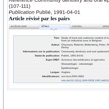
(107-111)
Publication
Publié, 1991-04-01
Article révisé par les pairs
ACCÈS EN LIGNE
DÉTAILS
CONTENU
STATI
Titre:
Study of lead and cadmium content of s
from an industrial area in Belgium
Auteur:
Cleymaet, Roberto; Bottenberg, Peter; S
Danny
Informations sur la publication:
Community dentistry and oral epidemiolo
Statut de publication:
Publié, 1991-04-01
Sujet CREF:
Sciences bio-médicales et agricoles
Stomatologie - odontologie
Epidémiologie
Langue:
Anglais
Identificateurs:
urn:issn:0301-5661
info:doi/10.1111/j.1600-0528.1991.tb001