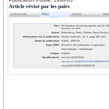
Article révisé par les pairs
ACCÈS EN LIGNE
DÉTAILS
CONTENU
STATI
Titre:
Penetration of etching agents and its in
fissures in vitro
Auteur:
Bottenberg, Peter; Gräber, Hans-Georg; 
Informations sur la publication:
Dental materials, 12, 2, page (96-102)
Statut de publication:
Publié, 1996-03
Sujet CREF:
Sciences bio-médicales et agricoles
Stomatologie - odontologie
Langue:
Anglais
Identificateurs:
urn:issn:0109-5641
info:doi/10.1016/S0109-5641(96)80075-3
info:pii/S0109564196800753