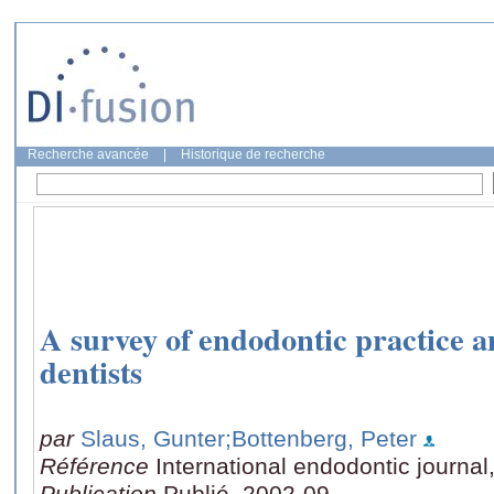
Recherche avancée
|
Historique de recherche
A survey of endodontic practice 
dentists
par
Slaus, Gunter
;Bottenberg, Peter
Référence
International endodontic journal
Publication
Publié, 2002-09