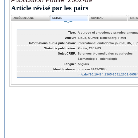
Article révisé par les pairs
ACCÈS EN LIGNE
DÉTAILS
CONTENU
STATI
Titre:
A survey of endodontic practice amongs
Auteur:
Slaus, Gunter; Bottenberg, Peter
Informations sur la publication:
International endodontic journal, 35, 9,
Statut de publication:
Publié, 2002-09
Sujet CREF:
Sciences bio-médicales et agricoles
Stomatologie - odontologie
Langue:
Anglais
Identificateurs:
urn:issn:0143-2885
info:doi/10.1046/j.1365-2591.2002.0056