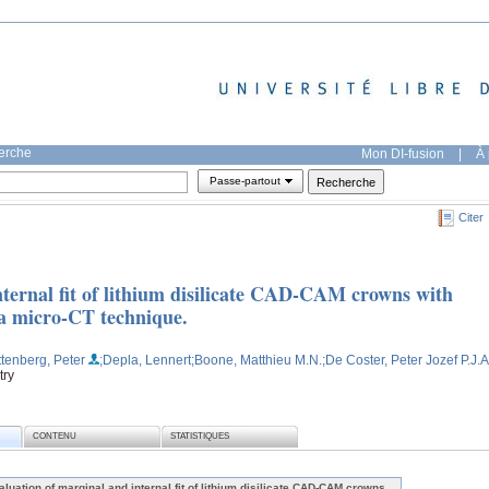
herche
Mon DI-fusion
|
À 
Passe-partout
Citer
nternal fit of lithium disilicate CAD-CAM crowns with
g a micro-CT technique.
ttenberg, Peter
;Depla, Lennert
;Boone, Matthieu M.N.
;De Coster, Peter Jozef P.J.A
try
CONTENU
STATISTIQUES
aluation of marginal and internal fit of lithium disilicate CAD-CAM crowns