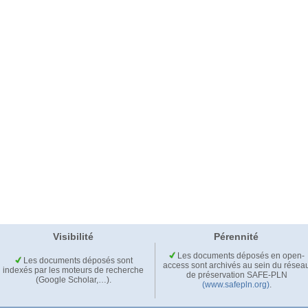
Visibilité
Pérennité
Les documents déposés en open-
Les documents déposés sont
access sont archivés au sein du résea
indexés par les moteurs de recherche
de préservation SAFE-PLN
(Google Scholar,…).
(www.safepln.org)
.