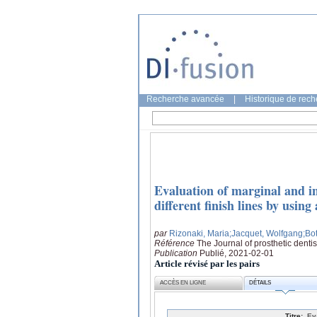
Recherche avancée
|
Historique de rec
Evaluation of marginal and i
different finish lines by usin
par
Rizonaki, Maria
;Jacquet, Wolfgang
;Bo
Référence
The Journal of prosthetic dentis
Publication
Publié, 2021-02-01
Article révisé par les pairs
ACCÈS EN LIGNE
DÉTAILS
Titre:
Ev