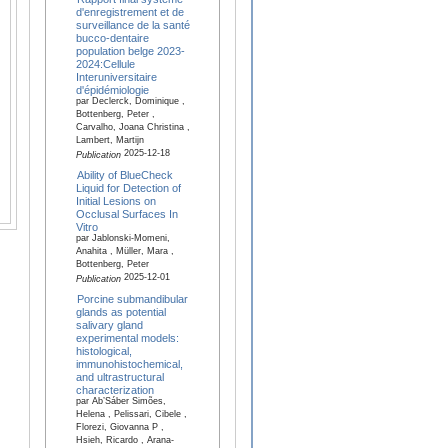
d'enregistrement et de
surveillance de la santé
bucco-dentaire
population belge 2023-
2024:Cellule
Interuniversitaire
d'épidémiologie
par Declerck, Dominique ,
Bottenberg, Peter ,
Carvalho, Joana Christina ,
Lambert, Martijn
2025-12-18
Publication
Ability of BlueCheck
Liquid for Detection of
Initial Lesions on
Occlusal Surfaces In
Vitro
par Jablonski-Momeni,
Anahita , Müller, Mara ,
Bottenberg, Peter
2025-12-01
Publication
Porcine submandibular
glands as potential
salivary gland
experimental models:
histological,
immunohistochemical,
and ultrastructural
characterization
par Ab’Sáber Simões,
Helena , Pelissari, Cibele ,
Florezi, Giovanna P ,
Hsieh, Ricardo , Arana-