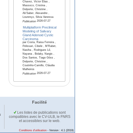
Chavez, Victor Elias ,
Massoco, Cristina ,
Delporte, Christine ,
Ab’Saber, Alexandre ,
Lourenço, Silvia Vanessa
2026-07-27
Publication
Multiplatform Preclinical
Modeling of Salivary
Gland Adenoid Cystic
Carcinoma
par Costa, Raisa Ferreira ,
Pelissari, Cibele , M'Rabet,
Nasiha , Rodrigues Lé,
Nayana , Bolaky, Nargis ,
Dos Santos, Tiago Góss ,
Delporte, Christine ,
Coutinho-Camillo, Cláudia
Malheiros
2026-07-27
Publication
Facilité
Les listes de publications sont
u
compatibles avec le CV-ULB, le FNRS
et accessibles sur le web.
Conditions d'utilisation
- Version : 4.1 (2019)