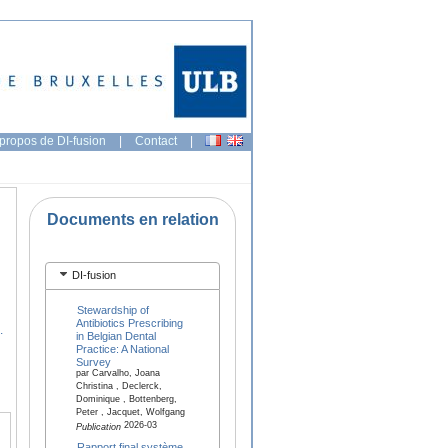
propos de DI-fusion
|
Contact
|
Documents en relation
DI-fusion
Stewardship of
Antibiotics Prescribing
.
in Belgian Dental
Practice: A National
Survey
par Carvalho, Joana
Christina , Declerck,
Dominique , Bottenberg,
Peter , Jacquet, Wolfgang
2026-03
Publication
Rapport final système