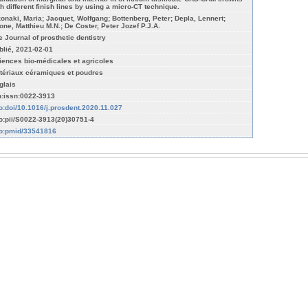
th different finish lines by using a micro-CT technique.
zonaki, Maria; Jacquet, Wolfgang; Bottenberg, Peter; Depla, Lennert;
one, Matthieu M.N.; De Coster, Peter Jozef P.J.A.
e Journal of prosthetic dentistry
blié, 2021-02-01
iences bio-médicales et agricoles
tériaux céramiques et poudres
glais
n:issn:0022-3913
fo:doi/10.1016/j.prosdent.2020.11.027
fo:pii/S0022-3913(20)30751-4
fo:pmid/33541816