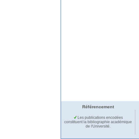
Référencement
Les publications encodées
constituent la bibliographie académique
de l'Université.