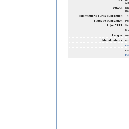
wi
Auteur:
Ri
Bo
Informations sur la publication:
Th
Statut de publication:
Pu
Sujet CREF:
Sc
Ma
Langue:
An
Identificateurs:
ur
in
in
in