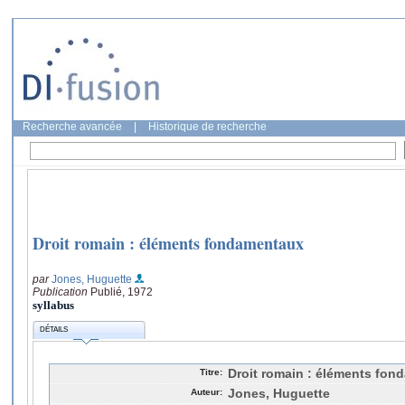
Recherche avancée
|
Historique de recherche
Droit romain : éléments fondamentaux
par
Jones, Huguette
Publication
Publié, 1972
syllabus
DÉTAILS
Titre:
Droit romain : éléments fo
Auteur:
Jones, Huguette