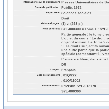
Informations sur la publication:
Presses Universitaires de Bru
Statut de publication:
Publié, 1972
Sujet CREF:
Sciences sociales
Droit
Volumes/pages:
(1) v. (253 p.)
Note générale:
SYL-000300 = Tome 1 ; SYL-
Partie générale : le tome prem
L'objet du cours : Le droit ro
objectif romain. Le Tome 2 c
: Les droits subjectifs roma
une autre partie que la partie
spéciale (comportant 6 livre
Première édition, deuxième t
DR
Langue:
Français
Cote de rangement:
, 01Q/222
, 01Q/11002
Identificateurs:
urn:isbn:SYL-012179
SYL-000300