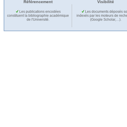
Référencement
Visibilité
Les publications encodées
Les documents déposés so
constituent la bibliographie académique
indexés par les moteurs de rech
de l'Université.
(Google Scholar,…).