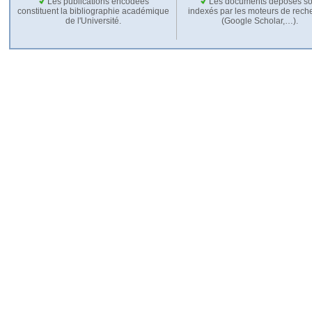
Les publications encodées
Les documents déposés so
constituent la bibliographie académique
indexés par les moteurs de rech
de l'Université.
(Google Scholar,…).