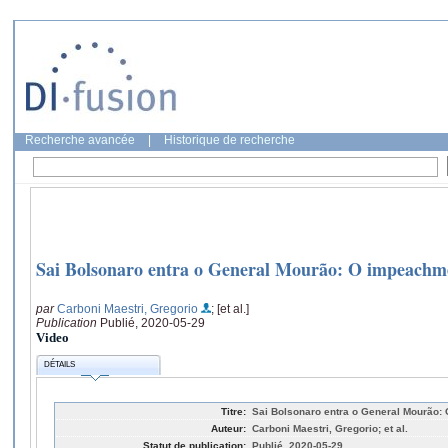
Recherche avancée
|
Historique de recherche
Sai Bolsonaro entra o General Mourão: O impeachme
par
Carboni Maestri, Gregorio
; [et al.]
Publication
Publié, 2020-05-29
Video
DÉTAILS
Titre:
Sai Bolsonaro entra o General Mourão:
Auteur:
Carboni Maestri, Gregorio; et al.
Statut de publication:
Publié, 2020-05-29