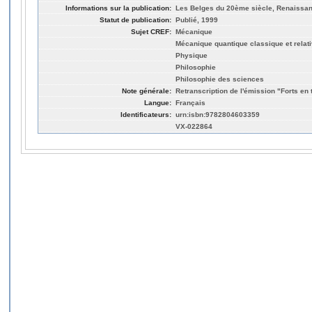
Informations sur la publication:
Les Belges du 20ème siècle, Renaissanc
Statut de publication:
Publié, 1999
Sujet CREF:
Mécanique
Mécanique quantique classique et relati
Physique
Philosophie
Philosophie des sciences
Note générale:
Retranscription de l'émission "Forts en 
Langue:
Français
Identificateurs:
urn:isbn:9782804603359
VX-022864