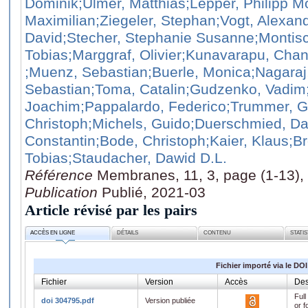
Dominik
;Ulmer, Matthias
;Lepper, Philipp Mo
Maximilian
;Ziegeler, Stephan
;Vogt, Alexan
David
;Stecher, Stephanie Susanne
;Montis
Tobias
;Marggraf, Olivier
;Kunavarapu, Chan
;Muenz, Sebastian
;Buerle, Monica
;Nagaraj
Sebastian
;Toma, Catalin
;Gudzenko, Vadim
Joachim
;Pappalardo, Federico
;Trummer, G
Christoph
;Michels, Guido
;Duerschmied, Da
Constantin
;Bode, Christoph
;Kaier, Klaus
;B
Tobias
;Staudacher, Dawid D.L.
Référence
Membranes, 11, 3, page (1-13),
Publication
Publié, 2021-03
Article révisé par les pairs
ACCÈS EN LIGNE
DÉTAILS
CONTENU
STATI
Fichier importé via le DOI
Fichier
Version
Accès
Des
Full
doi 304795.pdf
Version publiée
or f