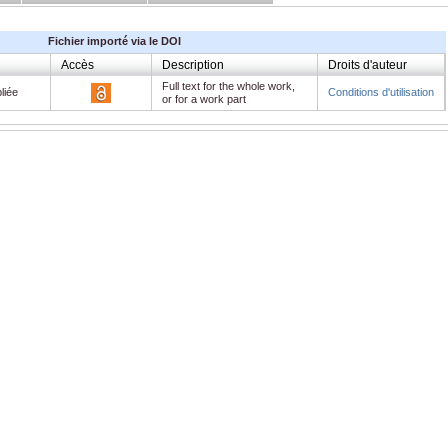
Fichier importé via le DOI
Accès
Description
Droits d'auteur
Full text for the whole work,
liée
Conditions d'utilisation
or for a work part