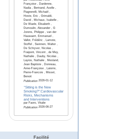
par Rousseau, Anne
Françoise , Dardenne,
Nadia , Bertrand, Axelle ,
Piagnerelli, Michaël ,
Hoste, Eric , Grimaldi,
David , Michaux, Isabelle ,
De Waele, Elisabeth ,
Dumoulin, Alexander , G
Jorens, Philippe , van der
Hauwaert, Emmanuel ,
Vallot, Frédéric , Lamote,
Stoffel , Swinnen, Walter ,
De Schryver, Nicolas ,
Fraipont, Vincent , de Mey,
Nathalie , Dauby, Nicolas ,
Layios, Nathalie , Mesland,
Jean Baptiste , Donneau,
Anne-Françoise , Laterre,
Pierre-Francois , Misset,
Benoit
2026-01-12
Publication
“Sitting is the New
Smoking?”:Cardiovascular
Risks, Mechanisms
and Interventions
par Faoro, Vitalie
2026-06-27
Publication
Facilité