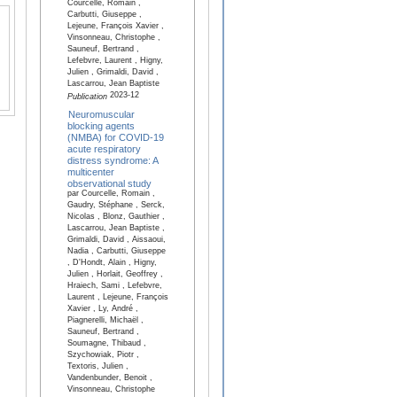
Courcelle, Romain ,
Carbutti, Giuseppe ,
Lejeune, François Xavier ,
Vinsonneau, Christophe ,
Sauneuf, Bertrand ,
Lefebvre, Laurent , Higny,
Julien , Grimaldi, David ,
Lascarrou, Jean Baptiste
2023-12
Publication
Neuromuscular
blocking agents
(NMBA) for COVID-19
acute respiratory
distress syndrome: A
multicenter
observational study
par Courcelle, Romain ,
Gaudry, Stéphane , Serck,
Nicolas , Blonz, Gauthier ,
Lascarrou, Jean Baptiste ,
Grimaldi, David , Aissaoui,
Nadia , Carbutti, Giuseppe
, D'Hondt, Alain , Higny,
Julien , Horlait, Geoffrey ,
Hraiech, Sami , Lefebvre,
Laurent , Lejeune, François
Xavier , Ly, André ,
Piagnerelli, Michaël ,
Sauneuf, Bertrand ,
Soumagne, Thibaud ,
Szychowiak, Piotr ,
Textoris, Julien ,
Vandenbunder, Benoit ,
Vinsonneau, Christophe