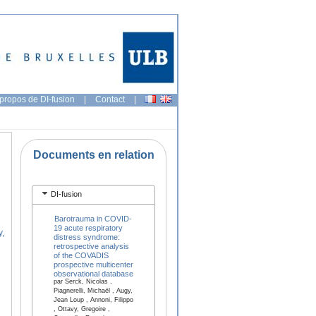
propos de DI-fusion
|
Contact
|
Documents en relation
DI-fusion
Barotrauma in COVID-
19 acute respiratory
y,
distress syndrome:
retrospective analysis
of the COVADIS
prospective multicenter
observational database
par Serck, Nicolas ,
Piagnerelli, Michaël , Augy,
Jean Loup , Annoni, Filippo
, Ottavy, Gregoire ,