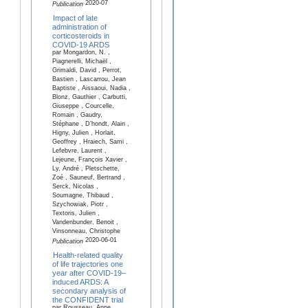
2020-07
Publication
Impact of late
administration of
corticosteroids in
COVID-19 ARDS
par Mongardon, N. ,
Piagnerelli, Michaël ,
Grimaldi, David , Perrot,
Bastien , Lascarrou, Jean
Baptiste , Aissaoui, Nadia ,
Blonz, Gauthier , Carbutti,
Giuseppe , Courcelle,
Romain , Gaudry,
Stéphane , D’hondt, Alain ,
Higny, Julien , Horlait,
Geoffrey , Hraiech, Sami ,
Lefebvre, Laurent ,
Lejeune, François Xavier ,
Ly, André , Pletschette,
Zoé , Sauneuf, Bertrand ,
Serck, Nicolas ,
Soumagne, Thibaud ,
Szychowiak, Piotr ,
Textoris, Julien ,
Vandenbunder, Benoit ,
Vinsonneau, Christophe
2020-06-01
Publication
Health-related quality
of life trajectories one
year after COVID-19–
induced ARDS: A
secondary analysis of
the CONFIDENT trial