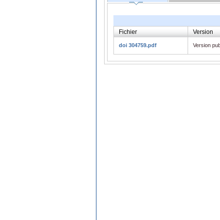
Fichier
Version
doi 304759.pdf
Version pub