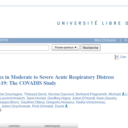
herche
Mon DI-fusion
|
À 
Passe-partout
Citer
es in Moderate to Severe Acute Respiratory Distress
-19: The COVADIS Study
élie
;Soumagne, Thibaud
;Serck, Nicolas
;Sauneuf, Bertrand
;Piagnerelli, Michaël
;L
 Laurent
;Hraiech, Sami
;Horlait, Geoffrey
;Higny, Julien
;D'Hondt, Alain
;Gaudry,
useppe
;Blonz, Gauthier
;Ottavy, Gregoire
;Aissaoui, Nadia
;Vinsonneau,
, Julien
;Szychowiak, Piotr
;Grimaldi, David
3
CONTENU
STATISTIQUES