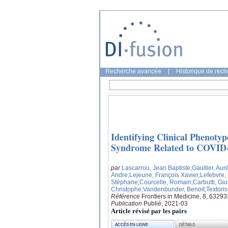
Recherche avancée
|
Historique de rec
Identifying Clinical Phenotyp
Syndrome Related to COVID
par
Lascarrou, Jean Baptiste
;Gaultier, Aur
Andre
;Lejeune, François Xavier
;Lefebvre,
Stéphane
;Courcelle, Romain
;Carbutti, Gi
Christophe
;Vandenbunder, Benoit
;Textoris
Référence
Frontiers in Medicine, 8, 63293
Publication
Publié, 2021-03
Article révisé par les pairs
ACCÈS EN LIGNE
DÉTAILS