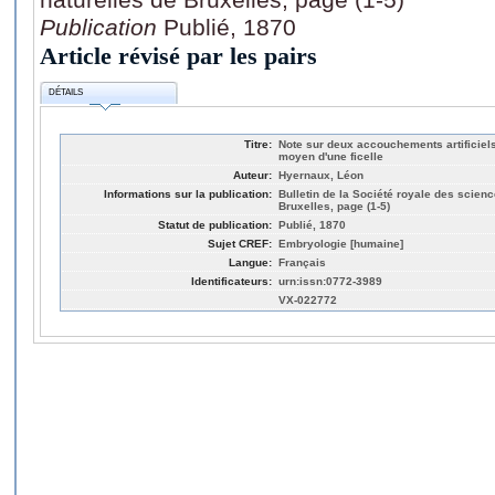
Publication
Publié, 1870
Article révisé par les pairs
DÉTAILS
Titre:
Note sur deux accouchements artificiel
moyen d'une ficelle
Auteur:
Hyernaux, Léon
Informations sur la publication:
Bulletin de la Société royale des scien
Bruxelles, page (1-5)
Statut de publication:
Publié, 1870
Sujet CREF:
Embryologie [humaine]
Langue:
Français
Identificateurs:
urn:issn:0772-3989
VX-022772