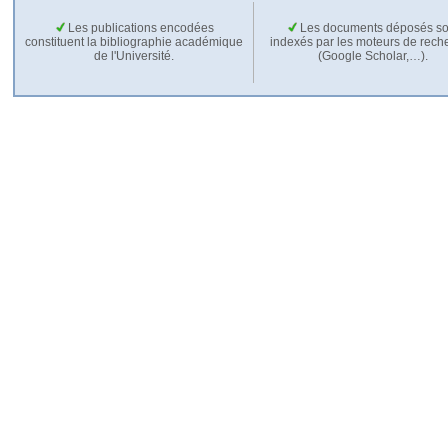
Les publications encodées
Les documents déposés so
constituent la bibliographie académique
indexés par les moteurs de rech
de l'Université.
(Google Scholar,…).