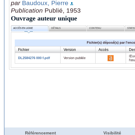
par
Baudoux, Pierre
Publication
Publié, 1953
Ouvrage auteur unique
ACCÈS EN LIGNE
DÉTAILS
CONTENU
STATI
Fichier(s) déposé(s) par l'enc
Fichier
Version
Accès
Des
Œuv
DL2584276 000 f.pdf
Version publiée
l'œ
Référencement
Visibilité