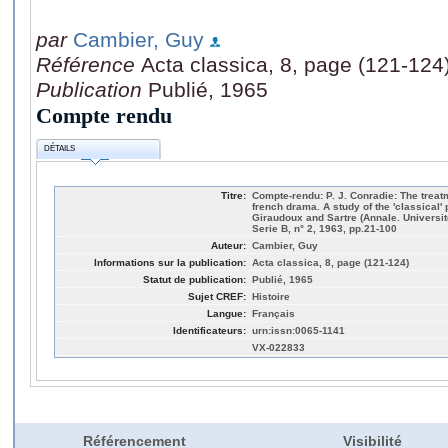
par
Cambier, Guy
Référence
Acta classica, 8, page (121-124
Publication
Publié, 1965
Compte rendu
DÉTAILS
Titre:
Compte-rendu: P. J. Conradie: The trea
french drama. A study of the 'classical'
Giraudoux and Sartre (Annale. Universit
Serie B, n° 2, 1963, pp.21-100
Auteur:
Cambier, Guy
Informations sur la publication:
Acta classica, 8, page (121-124)
Statut de publication:
Publié, 1965
Sujet CREF:
Histoire
Langue:
Français
Identificateurs:
urn:issn:0065-1141
VX-022833
Référencement
Visibilité