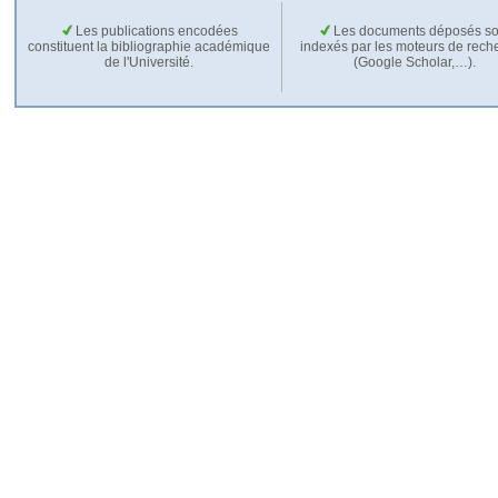
Les publications encodées
Les documents déposés so
constituent la bibliographie académique
indexés par les moteurs de rech
de l'Université.
(Google Scholar,…).