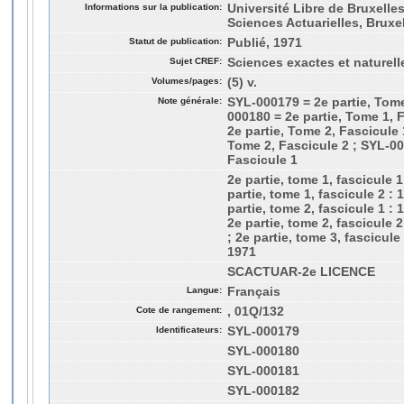
Informations sur la publication:
Université Libre de Bruxelle
Sciences Actuarielles, Bruxe
Statut de publication:
Publié, 1971
Sujet CREF:
Sciences exactes et naturell
Volumes/pages:
(5) v.
Note générale:
SYL-000179 = 2e partie, Tome
000180 = 2e partie, Tome 1, 
2e partie, Tome 2, Fascicule 
Tome 2, Fascicule 2 ; SYL-00
Fascicule 1
2e partie, tome 1, fascicule 1
partie, tome 1, fascicule 2 : 
partie, tome 2, fascicule 1 : 
2e partie, tome 2, fascicule 
; 2e partie, tome 3, fascicule
1971
SCACTUAR-2e LICENCE
Langue:
Français
Cote de rangement:
, 01Q/132
Identificateurs:
SYL-000179
SYL-000180
SYL-000181
SYL-000182