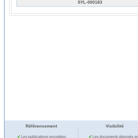
SYL-000183
Référencement
Visibilité
Les publications encodées
Les documents déposés so