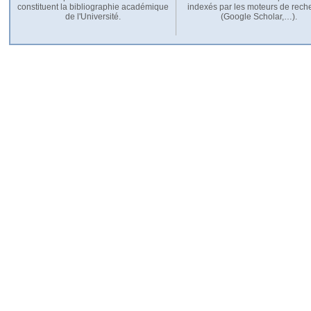
constituent la bibliographie académique
indexés par les moteurs de rech
de l'Université.
(Google Scholar,…).