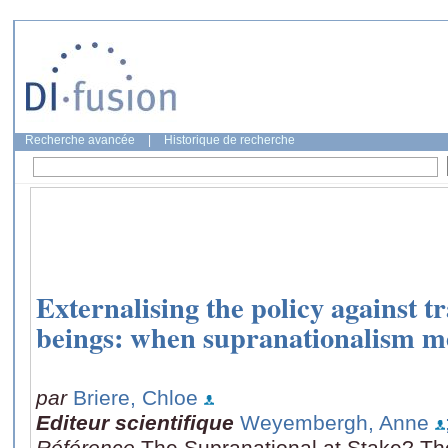
Recherche avancée
|
Historique de recherche
Externalising the policy against t
beings: when supranationalism mee
par
Briere, Chloe
Editeur scientifique
Weyembergh, Anne
Référence
The Supranational at Stake? Th