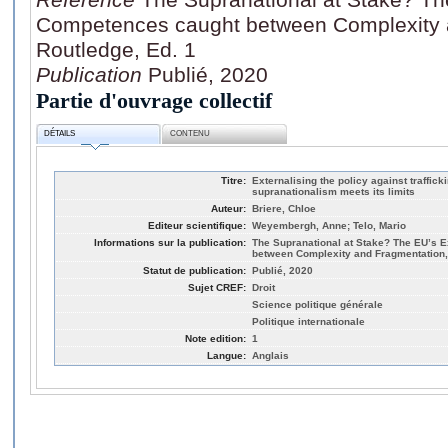
Competences caught between Complexity 
Routledge, Ed. 1
Publication
Publié, 2020
Partie d'ouvrage collectif
DÉTAILS
CONTENU
Titre:
Externalising the policy against traffic
supranationalism meets its limits
Auteur:
Briere, Chloe
Editeur scientifique:
Weyembergh, Anne; Telo, Mario
Informations sur la publication:
The Supranational at Stake? The EU’s 
between Complexity and Fragmentation,
Statut de publication:
Publié, 2020
Sujet CREF:
Droit
Science politique générale
Politique internationale
Note edition:
1
Langue:
Anglais